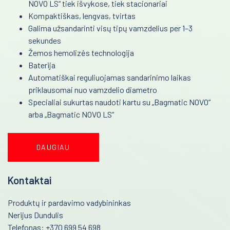
NOVO LS“ tiek išvykose, tiek stacionariai
Kardiografai
Kompaktiškas, lengvas, tvirtas
Reanimacija ir intensyvi terapija
Galima užsandarinti visų tipų vamzdelius per 1–3
Veloergometrijos sistemos
sekundes
Pulmonologija ir alergologija
Automatiniai išoriniai defibriliatoriai
Žemos hemolizės technologija
Baterija
Skubi medicininė pagalba
Encefalografai
Automatiškai reguliuojamas sandarinimo laikas
Akušerija ir ginekologija
Miografai
priklausomai nuo vamzdelio diametro
Specialiai sukurtas naudoti kartu su „Bagmatic NOVO“
Laborotorinė medicina
Miego tyrimai PSG
arba „Bagmatic NOVO LS“
Defibriliatoriai
Gastroenterologija
DAUGIAU
Multifunkciniai vežimėliai
Onkohematologija
Kraujo maišytuvai-svarstyklės
Infekcinės ligos
Kontaktai
Kraujo komponentų separatoriai
Endokrinologija
Produktų ir pardavimo vadybininkas
Kraujo filtravimo stovai
Nerijus Dundulis
Anesteziologija
Vamzdelių užlydymo prietaisai
Telefonas: +370 699 54 698