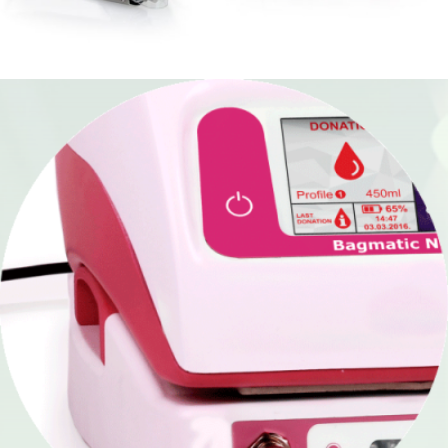
Respiratoriai ir kaukės
Robotai
LEP medicininė lazerio sistema
Stereo-elektroencefalografija (SEEG)
Branduolinė medicina
Farmacija ir maisto pramonė
Veterinarija
Gyvybės mokslai
Mėginių transportavimo sistemos/Laboratorijos
automatizavimas
Fizioterapinė ir reabilitacinė įranga