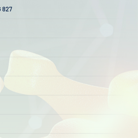
G 827