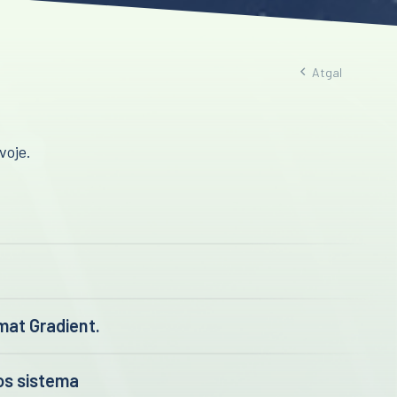
Atgal
voje.
mat Gradient.
os sistema