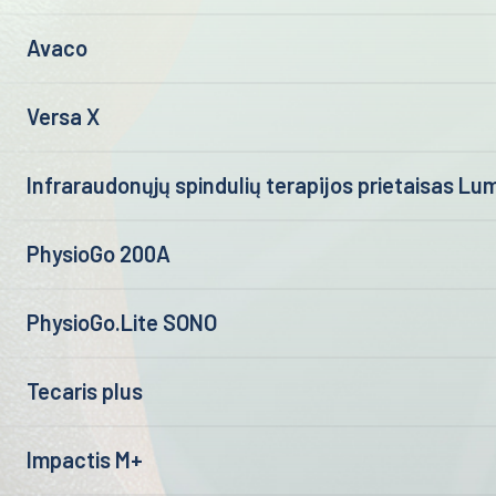
Avaco
Versa X
Infraraudonųjų spindulių terapijos prietaisas Lu
PhysioGo 200A
PhysioGo.Lite SONO
Tecaris plus
Impactis M+