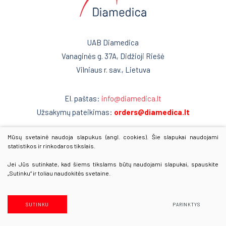
Kardiografai
Reanimacija ir intensyvi terapija
Veloergometrijos sistemos
Pulmonologija ir alergologija
UAB Diamedica
Automatiniai išoriniai defibriliatoriai
Vanaginės g. 37A, Didžioji Riešė
Skubi medicininė pagalba
Encefalografai
Vilniaus r. sav., Lietuva
Akušerija ir ginekologija
Miografai
El. paštas:
info@diamedica.lt
Laborotorinė medicina
Miego tyrimai PSG
Užsakymų pateikimas:
orders@diamedica.lt
Defibriliatoriai
Gastroenterologija
Mūsų svetainė naudoja slapukus (angl. cookies). Šie slapukai naudojami
www.diamedica.lv
Multifunkciniai vežimėliai
statistikos ir rinkodaros tikslais.
Onkohematologija
www.diamedica.ee
Kraujo maišytuvai-svarstyklės
Jei Jūs sutinkate, kad šiems tikslams būtų naudojami slapukai, spauskite
Infekcinės ligos
„Sutinku“ ir toliau naudokitės svetaine.
Kraujo komponentų separatoriai
Endokrinologija
© 2025 Visos teisės saugomos
Kraujo filtravimo stovai
Duomenų apsauga
SUTINKU
PARINKTYS
Anesteziologija
Sprendimas:
Texus
Vamzdelių užlydymo prietaisai