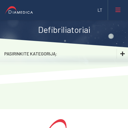
Defibriliatoriai
Laboratorinė medicina
Medicininė įranga ir priemonės
PASIRINKITE KATEGORIJĄ:
Farmacija ir maisto pramonė
Laboratorinė medicina
Veterinarija
Medicininė įranga ir priemonės
Gyvybės mokslai
Inhaliacinė sedacija. Sedaconda ACD
Mėginių transportavimo sistemos/Laboratorijos
Bristol Maid™ medicininiai baldai
automatizavimas
Transkranijinė magnetinė stimuliacija (rTMS)
Fizioterapinė ir reabilitacinė įranga
Impedanso kardiografija