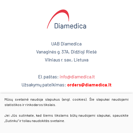
Kardiografai
Reanimacija ir intensyvi terapija
Veloergometrijos sistemos
Pulmonologija ir alergologija
Automatiniai išoriniai defibriliatoriai
Skubi medicininė pagalba
Encefalografai
UAB Diamedica
Akušerija ir ginekologija
Miografai
Vanaginės g. 37A, Didžioji Riešė
Vilniaus r. sav., Lietuva
Laborotorinė medicina
Miego tyrimai PSG
Defibriliatoriai
Gastroenterologija
El. paštas:
info@diamedica.lt
Užsakymų pateikimas:
orders@diamedica.lt
Multifunkciniai vežimėliai
Onkohematologija
Kraujo maišytuvai-svarstyklės
Mūsų svetainė naudoja slapukus (angl. cookies). Šie slapukai naudojami
Infekcinės ligos
www.diamedica.lv
statistikos ir rinkodaros tikslais.
Kraujo komponentų separatoriai
www.diamedica.ee
Endokrinologija
Jei Jūs sutinkate, kad šiems tikslams būtų naudojami slapukai, spauskite
Kraujo filtravimo stovai
„Sutinku“ ir toliau naudokitės svetaine.
Anesteziologija
Vamzdelių užlydymo prietaisai
© 2025 Visos teisės saugomos