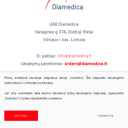
Kardiografai
Reanimacija ir intensyvi terapija
Veloergometrijos sistemos
Pulmonologija ir alergologija
UAB Diamedica
Automatiniai išoriniai defibriliatoriai
Vanaginės g. 37A, Didžioji Riešė
Skubi medicininė pagalba
Encefalografai
Vilniaus r. sav., Lietuva
Akušerija ir ginekologija
Miografai
El. paštas:
info@diamedica.lt
Laborotorinė medicina
Miego tyrimai PSG
Užsakymų pateikimas:
orders@diamedica.lt
Defibriliatoriai
Gastroenterologija
Mūsų svetainė naudoja slapukus (angl. cookies). Šie slapukai naudojami
www.diamedica.lv
Multifunkciniai vežimėliai
statistikos ir rinkodaros tikslais.
Onkohematologija
www.diamedica.ee
Kraujo maišytuvai-svarstyklės
Jei Jūs sutinkate, kad šiems tikslams būtų naudojami slapukai, spauskite
Infekcinės ligos
„Sutinku“ ir toliau naudokitės svetaine.
Kraujo komponentų separatoriai
Endokrinologija
© 2025 Visos teisės saugomos
Kraujo filtravimo stovai
Duomenų apsauga
SUTINKU
PARINKTYS
Anesteziologija
Sprendimas:
Texus
Vamzdelių užlydymo prietaisai