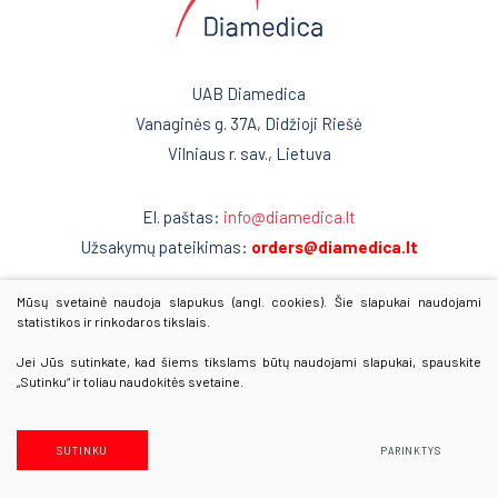
Infekcinės ligos
Onkohematologija
Infekcinės ligos
Endokrinologija
UAB Diamedica
Endokrinologija
Anesteziologija
Vanaginės g. 37A, Didžioji Riešė
Anesteziologija
Vilniaus r. sav., Lietuva
Kraujo centras
Patalpų dezinfekcijos robotas
Reabilitacija
El. paštas:
info@diamedica.lt
Kraujo centras
Užsakymų pateikimas:
orders@diamedica.lt
Kardiologija
Reabilitacija
Mūsų svetainė naudoja slapukus (angl. cookies). Šie slapukai naudojami
Psichiatrija
www.diamedica.lv
Kardiologija
statistikos ir rinkodaros tikslais.
www.diamedica.ee
Neurologija
Psichiatrija
Jei Jūs sutinkate, kad šiems tikslams būtų naudojami slapukai, spauskite
„Sutinku“ ir toliau naudokitės svetaine.
Retos ligos
Neurologija
© 2025 Visos teisės saugomos
Radiologija
Retos ligos
Duomenų apsauga
SUTINKU
PARINKTYS
Sprendimas:
Texus
Radiologija
Onkologija