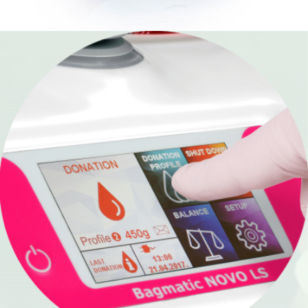
Respiratoriai ir kaukės
Robotai
LEP medicininė lazerio sistema
Stereo-elektroencefalografija (SEEG)
Branduolinė medicina
Farmacija ir maisto pramonė
Veterinarija
Gyvybės mokslai
Mėginių transportavimo sistemos/Laboratorijos
automatizavimas
Fizioterapinė ir reabilitacinė įranga