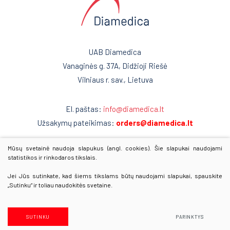
UAB Diamedica
Vanaginės g. 37A, Didžioji Riešė
Vilniaus r. sav., Lietuva
El. paštas:
info@diamedica.lt
Užsakymų pateikimas:
orders@diamedica.lt
Mūsų svetainė naudoja slapukus (angl. cookies). Šie slapukai naudojami
www.diamedica.lv
statistikos ir rinkodaros tikslais.
www.diamedica.ee
Jei Jūs sutinkate, kad šiems tikslams būtų naudojami slapukai, spauskite
„Sutinku“ ir toliau naudokitės svetaine.
© 2025 Visos teisės saugomos
Duomenų apsauga
SUTINKU
PARINKTYS
Sprendimas:
Texus