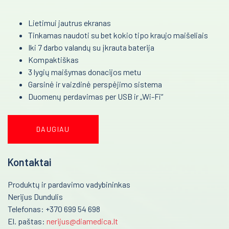
Kardiografai
Reanimacija ir intensyvi terapija
Lietimui jautrus ekranas
Veloergometrijos sistemos
Tinkamas naudoti su bet kokio tipo kraujo maišeliais
Pulmonologija ir alergologija
Iki 7 darbo valandų su įkrauta baterija
Automatiniai išoriniai defibriliatoriai
Kompaktiškas
Skubi medicininė pagalba
Encefalografai
3 lygių maišymas donacijos metu
Garsinė ir vaizdinė perspėjimo sistema
Akušerija ir ginekologija
Miografai
Duomenų perdavimas per USB ir „Wi-Fi“
Laborotorinė medicina
Miego tyrimai PSG
Defibriliatoriai
Gastroenterologija
DAUGIAU
Multifunkciniai vežimėliai
Onkohematologija
Kontaktai
Kraujo maišytuvai-svarstyklės
Infekcinės ligos
Produktų ir pardavimo vadybininkas
Kraujo komponentų separatoriai
Endokrinologija
Nerijus Dundulis
Kraujo filtravimo stovai
Telefonas: +370 699 54 698
Anesteziologija
El. paštas:
nerijus@diamedica.lt
Vamzdelių užlydymo prietaisai