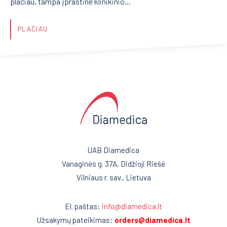
plačiau, tampa įprastine klinikinio...
PLAČIAU
UAB Diamedica
Vanaginės g. 37A, Didžioji Riešė
Vilniaus r. sav., Lietuva
El. paštas:
info@diamedica.lt
Užsakymų pateikimas:
orders@diamedica.lt