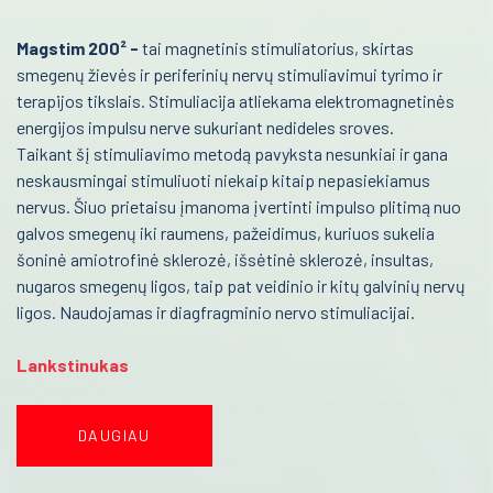
Kraujo centras
Donorų kėdės
Magstim 200² -
tai magnetinis stimuliatorius, skirtas
Reabilitacija
smegenų žievės ir periferinių nervų stimuliavimui tyrimo ir
Kušetės
terapijos tikslais. Stimuliacija atliekama elektromagnetinės
Kardiologija
Kraujo maišeliai
energijos impulsu nerve sukuriant nedideles sroves.
Taikant šį stimuliavimo metodą pavyksta nesunkiai ir gana
Psichiatrija
Termoizoliaciniai krepšiai
neskausmingai stimuliuoti niekaip kitaip nepasiekiamus
Temperatūriniai elementai
Neurologija
nervus. Šiuo prietaisu įmanoma įvertinti impulso plitimą nuo
galvos smegenų iki raumens, pažeidimus, kuriuos sukelia
Kraujo komponentų šildytuvai
Retos ligos
šoninė amiotrofinė sklerozė, išsėtinė sklerozė, insultas,
Trombocitų inkubatoriai maišytuvai
nugaros smegenų ligos, taip pat veidinio ir kitų galvinių nervų
Radiologija
ligos. Naudojamas ir diagfragminio nervo stimuliacijai.
Medicininė šaldymo įranga
Onkologija
Lankstinukas
Ginekologinės kėdės
Urologija
Kraujo surinkimo sistemos
Genetika
DAUGIAU
Venų ieškiklis
Preanalitika