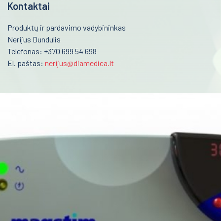
Respiratoriai ir kaukės
Kontaktai
Robotai
Produktų ir pardavimo vadybininkas
LEP medicininė lazerio sistema
Nerijus Dundulis
Telefonas: +370 699 54 698
Stereo-elektroencefalografija (SEEG)
El. paštas:
nerijus@diamedica.lt
Branduolinė medicina
Farmacija ir maisto pramonė
Veterinarija
Gyvybės mokslai
Mėginių transportavimo sistemos/Laboratorijos
automatizavimas
Fizioterapinė ir reabilitacinė įranga