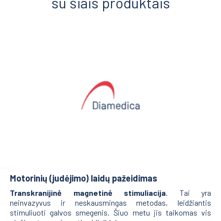
su šiais produktais
Motorinių (judėjimo) laidų pažeidimas
Transkranijinė magnetinė stimuliacija
. Tai yra
neinvazyvus ir neskausmingas metodas, leidžiantis
stimuliuoti galvos smegenis. Šiuo metu jis taikomas vis