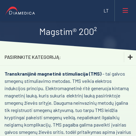
Magstim® 200²
Laboratorinė medicina
Medicininė įranga ir priemonės
PASIRINKITE KATEGORIJĄ:
Farmacija ir maisto pramonė
Transkranijinė magnetinė stimuliacija (TMS)
Laboratorinė medicina
– tai galvos
Veterinarija
smegenų stimuliavimo metodas. TMS veikia elektros
Medicininė įranga ir priemonės
indukcijos principu. Elektromagnetinė ritė generuoja kintamą
Gyvybės mokslai
magnetinį lauką, kuris sukuria elektrinį lauką pasirinktoje
Inhaliacinė sedacija. Sedaconda ACD
Mėginių transportavimo sistemos/Laboratorijos
smegenų žievės srityje. Dauguma neinvazinių metodų įgalina
Bristol Maid™ medicininiai baldai
automatizavimas
tik registruoti smegenų aktyvumą, tuo tarpu TMS leidžia
kryptingai pakeisti smegenų veiklą, nepaliekant ilgalaikių
Transkranijinė magnetinė stimuliacija (rTMS)
Fizioterapinė ir reabilitacinė įranga
neigiamų komplikacijų. TMS pagalba galima paveikti įvairias
Impedanso kardiografija
galvos smegenų žievės sritis, todėl pritaikymas apima įvairius