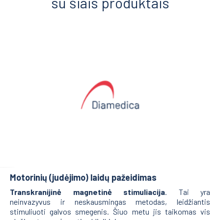
su šiais produktais
Motorinių (judėjimo) laidų pažeidimas
Transkranijinė magnetinė stimuliacija
. Tai yra
neinvazyvus ir neskausmingas metodas, leidžiantis
stimuliuoti galvos smegenis. Šiuo metu jis taikomas vis