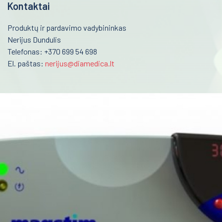
Respiratoriai ir kaukės
Kontaktai
Robotai
Produktų ir pardavimo vadybininkas
LEP medicininė lazerio sistema
Nerijus Dundulis
Telefonas: +370 699 54 698
Stereo-elektroencefalografija (SEEG)
El. paštas:
nerijus@diamedica.lt
Branduolinė medicina
Farmacija ir maisto pramonė
Veterinarija
Gyvybės mokslai
Mėginių transportavimo sistemos/Laboratorijos
automatizavimas
Fizioterapinė ir reabilitacinė įranga