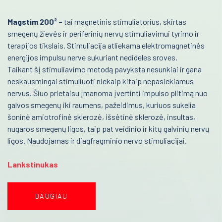
Kraujo centras
Donorų kėdės
Magstim 200² -
tai magnetinis stimuliatorius, skirtas
Reabilitacija
smegenų žievės ir periferinių nervų stimuliavimui tyrimo ir
Kušetės
terapijos tikslais. Stimuliacija atliekama elektromagnetinės
Kardiologija
Kraujo maišeliai
energijos impulsu nerve sukuriant nedideles sroves.
Taikant šį stimuliavimo metodą pavyksta nesunkiai ir gana
Psichiatrija
Termoizoliaciniai krepšiai
neskausmingai stimuliuoti niekaip kitaip nepasiekiamus
Temperatūriniai elementai
Neurologija
nervus. Šiuo prietaisu įmanoma įvertinti impulso plitimą nuo
galvos smegenų iki raumens, pažeidimus, kuriuos sukelia
Kraujo komponentų šildytuvai
Retos ligos
šoninė amiotrofinė sklerozė, išsėtinė sklerozė, insultas,
Trombocitų inkubatoriai maišytuvai
nugaros smegenų ligos, taip pat veidinio ir kitų galvinių nervų
Radiologija
ligos. Naudojamas ir diagfragminio nervo stimuliacijai.
Medicininė šaldymo įranga
Onkologija
Lankstinukas
Ginekologinės kėdės
Urologija
Kraujo surinkimo sistemos
Genetika
DAUGIAU
Venų ieškiklis
Preanalitika