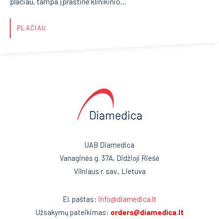
plačiau, tampa įprastine klinikinio...
PLAČIAU
UAB Diamedica
Vanaginės g. 37A, Didžioji Riešė
Vilniaus r. sav., Lietuva
El. paštas:
info@diamedica.lt
Užsakymų pateikimas:
orders@diamedica.lt