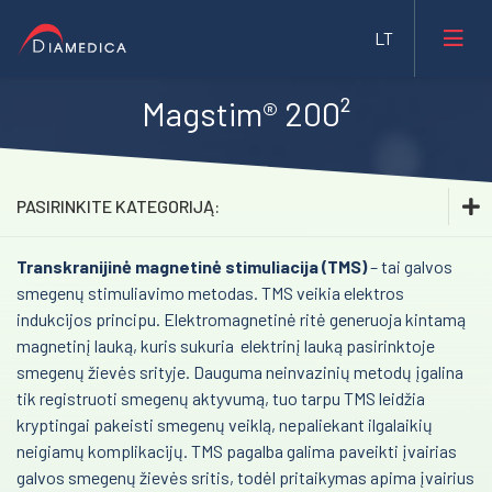
Magstim® 200²
Laboratorinė medicina
Medicininė įranga ir priemonės
PASIRINKITE KATEGORIJĄ:
Farmacija ir maisto pramonė
Transkranijinė magnetinė stimuliacija (TMS)
Laboratorinė medicina
– tai galvos
Veterinarija
smegenų stimuliavimo metodas. TMS veikia elektros
Medicininė įranga ir priemonės
indukcijos principu. Elektromagnetinė ritė generuoja kintamą
Gyvybės mokslai
magnetinį lauką, kuris sukuria elektrinį lauką pasirinktoje
Inhaliacinė sedacija. Sedaconda ACD
Mėginių transportavimo sistemos/Laboratorijos
smegenų žievės srityje. Dauguma neinvazinių metodų įgalina
Bristol Maid™ medicininiai baldai
automatizavimas
tik registruoti smegenų aktyvumą, tuo tarpu TMS leidžia
kryptingai pakeisti smegenų veiklą, nepaliekant ilgalaikių
Transkranijinė magnetinė stimuliacija (rTMS)
Fizioterapinė ir reabilitacinė įranga
neigiamų komplikacijų. TMS pagalba galima paveikti įvairias
Impedanso kardiografija
galvos smegenų žievės sritis, todėl pritaikymas apima įvairius