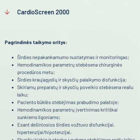
Kraujo centras
Donorų kėdės
CardioScreen 2000
Reabilitacija
Kušetės
Kardiologija
Kraujo maišeliai
Pagrindinės taikymo sritys:
Psichiatrija
Termoizoliaciniai krepšiai
Temperatūriniai elementai
Širdies nepakankamumo nustatymas ir monitoringas;
Neurologija
Hemodinamikos parametrų stebėsena chirurginės
Kraujo komponentų šildytuvai
Retos ligos
procedūros metu;
Širdies kraujagyslių ir skysčių palaikymo disfunkcija;
Trombocitų inkubatoriai maišytuvai
Radiologija
Skiriamų preparatų ir skysčių poveikio stebėsena realiu
Medicininė šaldymo įranga
laiku;
Onkologija
Paciento būklės stebėjimas prabudimo palatoje;
Ginekologinės kėdės
Hemodinamikos parametrų įvertinimas kritiškai
Urologija
Kraujo surinkimo sistemos
sunkiems ligoniams;
Genetika
Esant dešiniosios širdies vožtuvo disfunkcijai,
Venų ieškiklis
hipertenzijai/hipotenzijai,
Preanalitika
Skysčių kiekio ir atsako į gydymą stebėjimas realiu laiku;