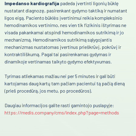
Impedanso kardiografija
padeda įvertinti ligonių būklę
Kardiografai
nustatant diagnozę, pasirenkant gydymo taktiką ir numatant
Reanimacija ir intensyvi terapija
ligos eigą. Paciento būklės įvertinimui reikia kompleksinio
Veloergometrijos sistemos
hemodinamikos vertinimo, nes vien tik fizikinis ištyrimas ne
Pulmonologija ir alergologija
Automatiniai išoriniai defibriliatoriai
visada pakankamai atspindi hemodinamikos sutrikimą ir jo
Skubi medicininė pagalba
mechanizmą. Hemodinamikos sutrikimą sąlygojantis
Encefalografai
mechanizmas nustatomas įvertinus prieškrūvį, pokrūvį ir
Akušerija ir ginekologija
Miografai
kontraktiliškumą. Pagal tai pasirenkamas gydymas ir
dinamikoje vertinamas taikyto gydymo efektyvumas.
Laborotorinė medicina
Miego tyrimai PSG
Tyrimas atliekamas mažiau nei per 5 minutes ir gali būti
Defibriliatoriai
Gastroenterologija
kartojamas daug kartų tam pačiam pacientui tą pačią dieną
Multifunkciniai vežimėliai
Onkohematologija
(prieš procedūrą, jos metu, po procedūros).
Kraujo maišytuvai-svarstyklės
Infekcinės ligos
Daugiau informacijos galite rasti gamintojo puslapyje:
Kraujo komponentų separatoriai
https://medis.company/cms/index.php?page=methods
Endokrinologija
Kraujo filtravimo stovai
Anesteziologija
Vamzdelių užlydymo prietaisai