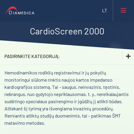
CardioScreen 2000
Laboratorinė medicina
Medicininė įranga ir priemonės
PASIRINKITE KATEGORIJĄ:
Farmacija ir maisto pramonė
Hemodinamikos rodiklių registravimui ir jų pokyčių
Laboratorinė medicina
Veterinarija
monitoringui siūlome rinktis naujos kartos impedanso
Medicininė įranga ir priemonės
kardiografijos sistemą. Tai - saugus, neinvazinis, tęstinis,
Gyvybės mokslai
nebrangus, nuo gydytojo nepriklausomas, t. y., nereikalaujantis
Inhaliacinė sedacija. Sedaconda ACD
Mėginių transportavimo sistemos/Laboratorijos
sudėtingo specialaus pasirengimo ir įgūdžių jį atlikti būdas.
Bristol Maid™ medicininiai baldai
automatizavimas
Atliekant šį tyrimą yra išvengiama invazinių procedūrų.
Remiantis atliktų studijų duomenimis, tai - patikimas ŠMT
Transkranijinė magnetinė stimuliacija (rTMS)
Fizioterapinė ir reabilitacinė įranga
matavimo metodas.
Impedanso kardiografija