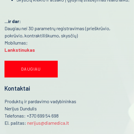
Respiratoriai ir kaukės
Robotai
...ir dar:
LEP medicininė lazerio sistema
Daugiau nei 30 parametrų registravimas (prieškrūvio,
Stereo-elektroencefalografija (SEEG)
pokrūvio, kontraktiliškumo, skysčių)
Mobil
Branduolinė medicina
Lankstinukas
Farmacija ir maisto pramonė
Veterinarija
DAUGIAU
Gyvybės mokslai
Kontaktai
Mėginių transportavimo sistemos/Laboratorijos
automatizavimas
Produktų ir pardavimo vadybininkas
Nerijus Dundulis
Fizioterapinė ir reabilitacinė įranga
Telefonas: +370 699 54 698
El. paštas:
nerijus@diamedica.lt