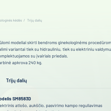
ologinės kėdės
Trijų dalių
ūlomi modeliai skirti bendroms ginekologinėms procedūrom
limi variantai tiek su hidrauliniu, tiek su elektriniu valdymu
mplektuojamos su įvairiais priedais.
arbinė apkrova 240 kg.
Trijų dalių
odelis SM8583D
ektrinis atlošo, aukščio, pasvirimo kampo reguliavimas