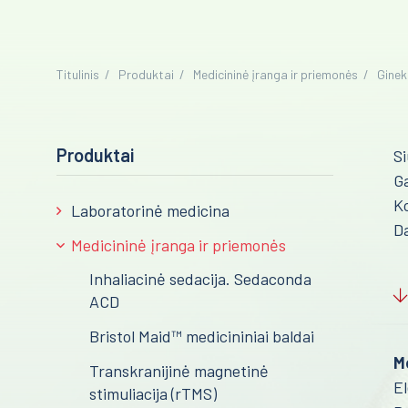
Titulinis
Produktai
Medicininė įranga ir priemonės
Ginek
Produktai
Si
Ga
Ko
Laboratorinė medicina
D
Medicininė įranga ir priemonės
Inhaliacinė sedacija. Sedaconda
ACD
Bristol Maid™ medicininiai baldai
M
Transkranijinė magnetinė
El
stimuliacija (rTMS)