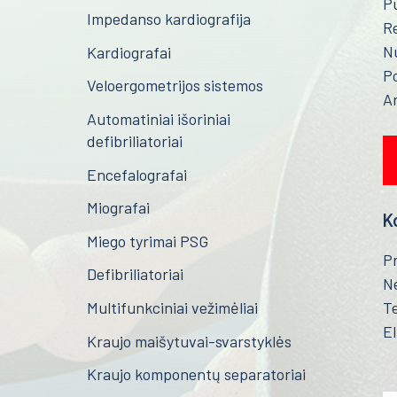
P
Impedanso kardiografija
R
N
Kardiografai
Po
Veloergometrijos sistemos
A
Automatiniai išoriniai
defibriliatoriai
Encefalografai
Miografai
K
Miego tyrimai PSG
P
Defibriliatoriai
Ne
Te
Multifunkciniai vežimėliai
El
Kraujo maišytuvai-svarstyklės
Kraujo komponentų separatoriai