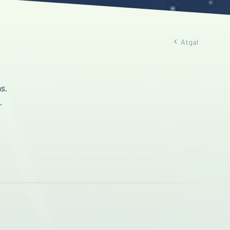
Atgal
s.
.