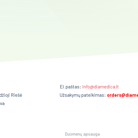
El. paštas:
info@diamedica.lt
džioji Riešė
Užsakymų pateikimas:
orders@diame
uva
Duomenų apsauga