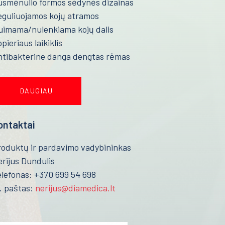
usmėnulio formos sėdynės dizainas
eguliuojamos kojų atramos
uimama/nulenkiama kojų dalis
pieriaus laikiklis
ntibakterine danga dengtas rėmas
DAUGIAU
ontaktai
roduktų ir pardavimo vadybininkas
rijus Dundulis
lefonas: +370 699 54 698
. paštas:
nerijus@diamedica.lt