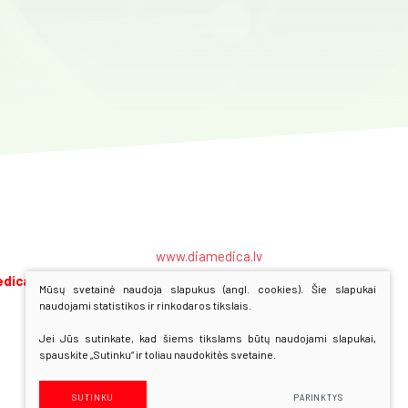
www.diamedica.lv
dica.lt
www.diamedica.ee
Mūsų svetainė naudoja slapukus (angl. cookies). Šie slapukai
naudojami statistikos ir rinkodaros tikslais.
Jei Jūs sutinkate, kad šiems tikslams būtų naudojami slapukai,
spauskite „Sutinku“ ir toliau naudokitės svetaine.
Sprendimas:
Texus
SUTINKU
PARINKTYS