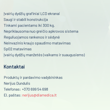
Kardiografai
Reanimacija ir intensyvi terapija
Įvairių dydžių grafiniai LCD ekranai
Veloergometrijos sistemos
Saugi ir stabili konstrukcija
Pulmonologija ir alergologija
Automatiniai išoriniai defibriliatoriai
Tinkami pacientams iki 300 kg.
Nepriklausoma nuo greičio apkrovos sistema
Skubi medicininė pagalba
Encefalografai
Reguliuojamos rankenos ir sėdynė
Akušerija ir ginekologija
Neinvazinis kraujo spaudimo matavimas
Miografai
SpO2 matavimas
Laborotorinė medicina
Miego tyrimai PSG
Įvairių dydžių manžetės (vaikams ir suaugusiems)
Defibriliatoriai
Gastroenterologija
Kontaktai
Multifunkciniai vežimėliai
Onkohematologija
Produktų ir pardavimo vadybininkas
Kraujo maišytuvai-svarstyklės
Infekcinės ligos
Nerijus Dundulis
Telefonas: +370 699 54 698
Kraujo komponentų separatoriai
Endokrinologija
El. paštas:
nerijus@diamedica.lt
Kraujo filtravimo stovai
Anesteziologija
Vamzdelių užlydymo prietaisai