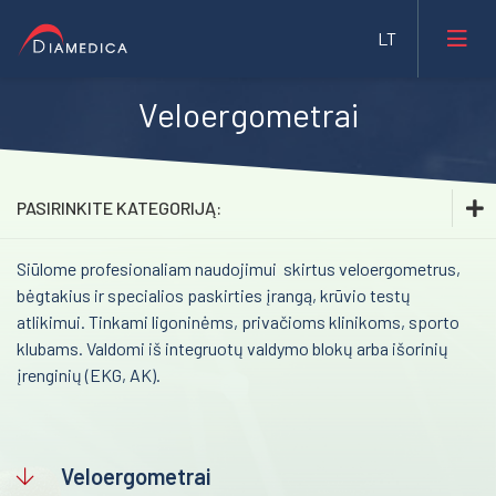
Veloergometrai
Laboratorinė medicina
Medicininė įranga ir priemonės
PASIRINKITE KATEGORIJĄ:
Farmacija ir maisto pramonė
Siūlome profesionaliam naudojimui skirtus veloergometrus,
Laboratorinė medicina
Veterinarija
bėgtakius ir specialios paskirties įrangą, krūvio testų
Medicininė įranga ir priemonės
atlikimui. Tinkami ligoninėms, privačioms klinikoms, sporto
Gyvybės mokslai
klubams. Valdomi iš integruotų valdymo blokų arba išorinių
Inhaliacinė sedacija. Sedaconda ACD
Mėginių transportavimo sistemos/Laboratorijos
įrenginių (EKG, AK).
Bristol Maid™ medicininiai baldai
automatizavimas
Transkranijinė magnetinė stimuliacija (rTMS)
Fizioterapinė ir reabilitacinė įranga
Veloergometrai
Impedanso kardiografija