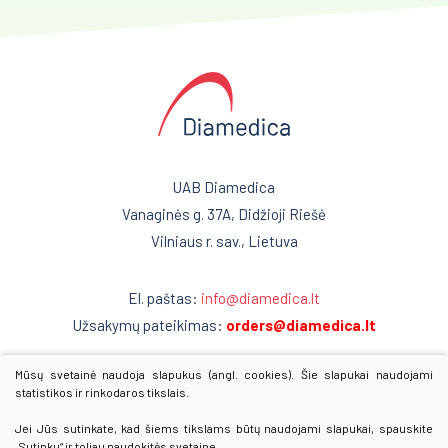
Kraujo centras
Donorų kėdės
Reabilitacija
Kušetės
Kardiologija
Kraujo maišeliai
Psichiatrija
Termoizoliaciniai krepšiai
Temperatūriniai elementai
Neurologija
UAB Diamedica
Vanaginės g. 37A, Didžioji Riešė
Kraujo komponentų šildytuvai
Retos ligos
Vilniaus r. sav., Lietuva
Trombocitų inkubatoriai maišytuvai
Radiologija
Medicininė šaldymo įranga
El. paštas:
info@diamedica.lt
Onkologija
Užsakymų pateikimas:
orders@diamedica.lt
Ginekologinės kėdės
Urologija
Kraujo surinkimo sistemos
Mūsų svetainė naudoja slapukus (angl. cookies). Šie slapukai naudojami
www.diamedica.lv
Genetika
statistikos ir rinkodaros tikslais.
www.diamedica.ee
Venų ieškiklis
Jei Jūs sutinkate, kad šiems tikslams būtų naudojami slapukai, spauskite
Preanalitika
„Sutinku“ ir toliau naudokitės svetaine.