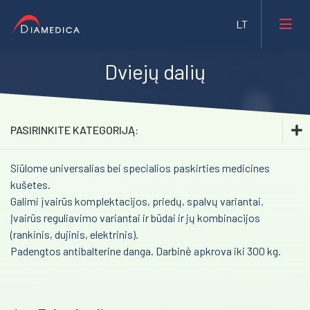
Dviejų dalių
Laboratorinė medicina
Medicininė įranga ir priemonės
PASIRINKITE KATEGORIJĄ:
Farmacija ir maisto pramonė
Siūlome universalias bei specialios paskirties medicines
Laboratorinė medicina
Veterinarija
kušetes.
Medicininė įranga ir priemonės
Galimi įvairūs komplektacijos, priedų, spalvų variantai.
Gyvybės mokslai
Įvairūs reguliavimo variantai ir būdai ir jų kombinacijos
Inhaliacinė sedacija. Sedaconda ACD
Mėginių transportavimo sistemos/Laboratorijos
(rankinis, dujinis, elektrinis).
Bristol Maid™ medicininiai baldai
automatizavimas
Padengtos antibalterine danga. Darbinė apkrova iki 300 kg.
Transkranijinė magnetinė stimuliacija (rTMS)
Fizioterapinė ir reabilitacinė įranga
Impedanso kardiografija