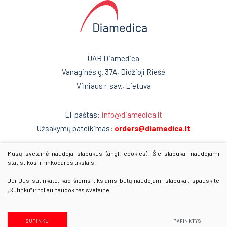
UAB Diamedica
Vanaginės g. 37A, Didžioji Riešė
Vilniaus r. sav., Lietuva
El. paštas:
info@diamedica.lt
Užsakymų pateikimas:
orders@diamedica.lt
Mūsų svetainė naudoja slapukus (angl. cookies). Šie slapukai naudojami
www.diamedica.lv
statistikos ir rinkodaros tikslais.
www.diamedica.ee
Jei Jūs sutinkate, kad šiems tikslams būtų naudojami slapukai, spauskite
„Sutinku“ ir toliau naudokitės svetaine.
© 2025 Visos teisės saugomos
Duomenų apsauga
SUTINKU
PARINKTYS