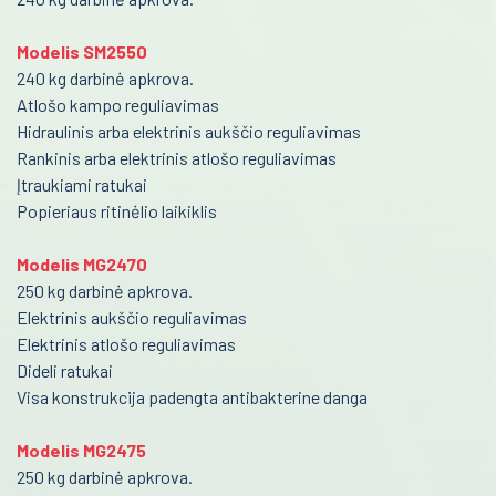
Kraujo centras
Donorų kėdės
Modelis SM2550
Reabilitacija
Kušetės
240 kg darbinė apkrova.
Atlošo kampo reguliavimas
Kardiologija
Kraujo maišeliai
Hidraulinis arba elektrinis aukščio reguliavimas
Psichiatrija
Rankinis arba elektrinis atlošo reguliavimas
Termoizoliaciniai krepšiai
Įtraukiami ratukai
Temperatūriniai elementai
Neurologija
Popieriaus ritinėlio laikiklis
Kraujo komponentų šildytuvai
Retos ligos
Modelis MG2470
Trombocitų inkubatoriai maišytuvai
250 kg darbinė apkrova.
Radiologija
Elektrinis aukščio reguliavimas
Medicininė šaldymo įranga
Onkologija
Elektrinis atlošo reguliavimas
Dideli ratukai
Ginekologinės kėdės
Urologija
Visa konstrukcija padengta antibakterine danga
Kraujo surinkimo sistemos
Genetika
Modelis MG2475
Venų ieškiklis
250 kg darbinė apkrova.
Preanalitika