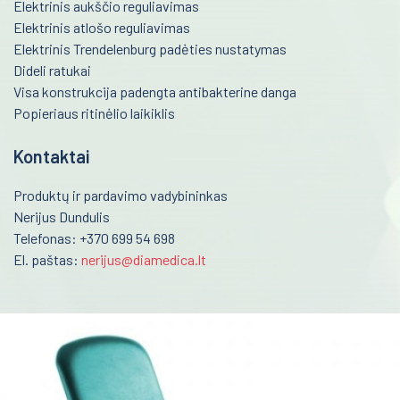
Respiratoriai ir kaukės
Elektrinis aukščio reguliavimas
Elektrinis atlošo reguliavimas
Robotai
Elektrinis Trendelenburg padėties nustatymas
LEP medicininė lazerio sistema
Dideli ratukai
Visa konstrukcija padengta antibakterine danga
Stereo-elektroencefalografija (SEEG)
Popieriaus ritinėlio laikiklis
Branduolinė medicina
Kontaktai
Farmacija ir maisto pramonė
Produktų ir pardavimo vadybininkas
Veterinarija
Nerijus Dundulis
Telefonas: +370 699 54 698
Gyvybės mokslai
El. paštas:
nerijus@diamedica.lt
Mėginių transportavimo sistemos/Laboratorijos
automatizavimas
Fizioterapinė ir reabilitacinė įranga