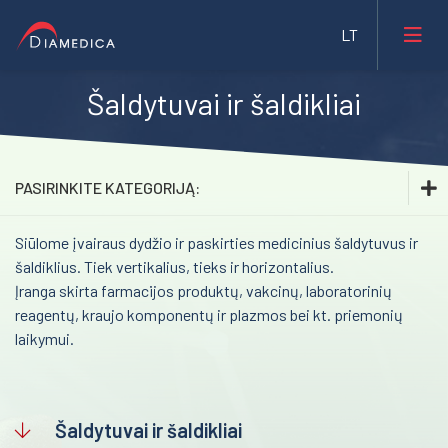
Šaldytuvai ir šaldikliai
Laboratorinė medicina
Medicininė įranga ir priemonės
PASIRINKITE KATEGORIJĄ:
Farmacija ir maisto pramonė
Siūlome įvairaus dydžio ir paskirties medicinius šaldytuvus ir
Laboratorinė medicina
Veterinarija
šaldiklius. Tiek vertikalius, tieks ir horizontalius.
Medicininė įranga ir priemonės
Įranga skirta farmacijos produktų, vakcinų, laboratorinių
Gyvybės mokslai
reagentų, kraujo komponentų ir plazmos bei kt. priemonių
Inhaliacinė sedacija. Sedaconda ACD
Mėginių transportavimo sistemos/Laboratorijos
laikymui.
Bristol Maid™ medicininiai baldai
automatizavimas
Transkranijinė magnetinė stimuliacija (rTMS)
Fizioterapinė ir reabilitacinė įranga
Šaldytuvai ir šaldikliai
Impedanso kardiografija