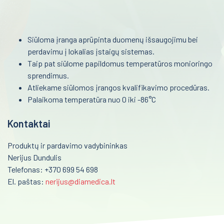
Kardiografai
Reanimacija ir intensyvi terapija
Veloergometrijos sistemos
Siūloma įranga aprūpinta duomenų išsaugojimu bei
Pulmonologija ir alergologija
Automatiniai išoriniai defibriliatoriai
perdavimu į lokalias įstaigų sistemas.
Taip pat siūlome papildomus temperatūros monioringo
Skubi medicininė pagalba
Encefalografai
sprendimus.
Akušerija ir ginekologija
Miografai
Atliekame siūlomos įrangos kvalifikavimo procedūras.
Palaikoma temperatūra nuo 0 iki -86°C
Laborotorinė medicina
Miego tyrimai PSG
Kontaktai
Defibriliatoriai
Gastroenterologija
Multifunkciniai vežimėliai
Produktų ir pardavimo vadybininkas
Onkohematologija
Nerijus Dundulis
Kraujo maišytuvai-svarstyklės
Infekcinės ligos
Telefonas: +370 699 54 698
El. paštas:
nerijus@diamedica.lt
Kraujo komponentų separatoriai
Endokrinologija
Kraujo filtravimo stovai
Anesteziologija
Vamzdelių užlydymo prietaisai