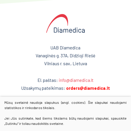
Kraujo centras
Donorų kėdės
Reabilitacija
Kušetės
Kardiologija
Kraujo maišeliai
Psichiatrija
Termoizoliaciniai krepšiai
UAB Diamedica
Temperatūriniai elementai
Neurologija
Vanaginės g. 37A, Didžioji Riešė
Vilniaus r. sav., Lietuva
Kraujo komponentų šildytuvai
Retos ligos
Trombocitų inkubatoriai maišytuvai
Radiologija
El. paštas:
info@diamedica.lt
Medicininė šaldymo įranga
Užsakymų pateikimas:
orders@diamedica.lt
Onkologija
Ginekologinės kėdės
Urologija
Mūsų svetainė naudoja slapukus (angl. cookies). Šie slapukai naudojami
www.diamedica.lv
statistikos ir rinkodaros tikslais.
Kraujo surinkimo sistemos
www.diamedica.ee
Genetika
Jei Jūs sutinkate, kad šiems tikslams būtų naudojami slapukai, spauskite
Venų ieškiklis
„Sutinku“ ir toliau naudokitės svetaine.
Preanalitika