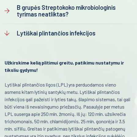
B grupės Streptokoko mikrobiologinis
Infekcinės ligos
Gimdos kaklelio gleivinės tyrimai
tyrimas neatliktas?
B grupės Streptokoko mikrobiologinis tyrimas neatliktas?
Endokrinologija
Lytiškai plintančios infekcijos
Lytiškai plintančios infekcijos
Anesteziologija
Laborotorinė medicina
Kraujo centras
Gastroenterologija
Reabilitacija
Užkirskime kelią plitimui greitu, patikimu nustatymu ir
Onkohematologija
tiksliu gydymu!
Kardiologija
Infekcinės ligos
Psichiatrija
Lytiškai plintančios ligos (LPL) yra perduodamos vieno
Endokrinologija
asmens kitam lytinių santykių metu. Lytiškai plintančios
Neurologija
infekcijos gali pažeisti ir lyties takų, šlapimo sistemas, tai gali
Anesteziologija
būti viena iš nevaisingumo priežasčių. Pasaulyje per metus
Retos ligos
Kraujo centras
LPL suserga apie 250 mln. žmonių. Iš jų: 120 mln. užsikrečia
trichomonais, 50 mln. chlamidijomis, 25 mln. gonorėja ir 3,5
Radiologija
Reabilitacija
mln. sifiliu. Greitas ir patikimas lytiškai plintančių patogenų
Kardiologija
Onkologija
nustatymas yra itin svarbus, nes tikslus infekcijos sukėlėjo