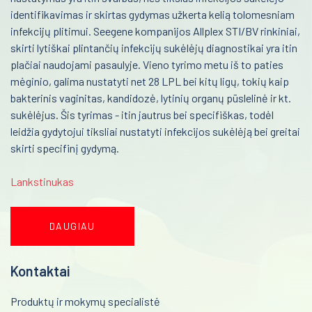
identifikavimas ir skirtas gydymas užkerta kelią tolomesniam
Psichiatrija
Urologija
infekcijų plitimui. Seegene kompanijos Allplex STI/BV rinkiniai,
skirti lytiškai plintančių infekcijų sukėlėjų diagnostikai yra itin
Neurologija
Genetika
plačiai naudojami pasaulyje. Vieno tyrimo metu iš to paties
Retos ligos
mėginio, galima nustatyti net 28 LPL bei kitų ligų, tokių kaip
Preanalitika
bakterinis vaginitas, kandidozė, lytinių organų pūslelinė ir kt.
Radiologija
sukėlėjus. Šis tyrimas - itin jautrus bei specifiškas, todėl
Onkologija
leidžia gydytojui tiksliai nustatyti infekcijos sukėlėją bei greitai
skirti specifinį gydymą.
Urologija
Genetika
Lankstinukas
Preanalitika
DAUGIAU
Kontaktai
Produktų ir mokymų specialistė