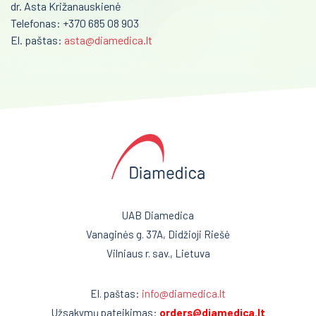
dr. Asta Križanauskienė
Telefonas: +370 685 08 903
El. paštas:
asta@diamedica.lt
UAB Diamedica
Vanaginės g. 37A, Didžioji Riešė
Vilniaus r. sav., Lietuva
El. paštas:
info@diamedica.lt
Užsakymų pateikimas:
orders@diamedica.lt