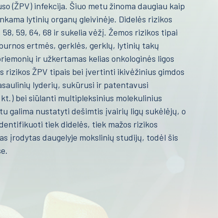
uso (ŽPV) infekcija. Šiuo metu žinoma daugiau kaip
nkama lytinių organų gleivinėje. Didelės rizikos
, 58, 59, 64, 68 ir sukelia vėžį. Žemos rizikos tipai
 burnos ertmės, gerklės, gerklų, lytinių takų
iemonių ir užkertamas kelias onkologinės ligos
 rizikos ŽPV tipais bei įvertinti ikivėžinius gimdos
saulinių lyderių, sukūrusi ir patentavusi
 kt.) bei siūlanti multipleksinius molekulinius
u galima nustatyti dešimtis įvairių ligų sukėlėjų, o
entifikuoti tiek didelės, tiek mažos rizikos
 įrodytas daugelyje mokslinių studijų, todėl šis
se.