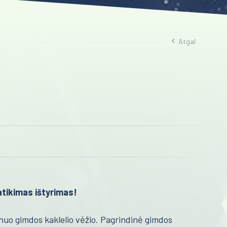
Atgal
atikimas ištyrimas!
nuo gimdos kaklelio vėžio. Pagrindinė gimdos