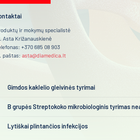
ontaktai
roduktų ir mokymų specialistė
. Asta Križanauskienė
lefonas: +370 685 08 903
. paštas:
asta@diamedica.lt
Gimdos kaklelio gleivinės tyrimai
B grupės Streptokoko mikrobiologinis tyrimas ne
Lytiškai plintančios infekcijos