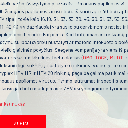
klelio vėžio išsivystymo priežastis - žmogaus papilomos vir
0 žmogaus papilomos virusų tipų, iš kurių apie 40 tipų apti
V tipai, tokie kaip 16,18, 31, 33, 35, 39, 45, 50, 51, 53, 55, 56
11, 42,43,44 dažniausiai yra susiję su gerybinėmis nosies ir
pilomomis bei odos karpomis. Kad būtų imamasi reikiamų pr
stymuisi, labai svarbu nustatyti ar moteris infekuota didelės
klelio gleivinės pokyčius. Seegene kompanija yra viena iš pa
vatoriškas molekulines technologijas (
DPO
,
TOCE
,
MUDT
ir
fekcinių ligų sukėlėjų nustatymo rinkinius. Vieno tyrimo met
yplex HPV HR ir HPV 28 rinkinių pagalba galima patikimai id
ogaus papilomos virusus. Tyrimo jautrumas ir specifiškumas
nkinys gali būti naudojamas ir ŽPV skryninginiuose tyrimuo
ankstinukas
DAUGIAU