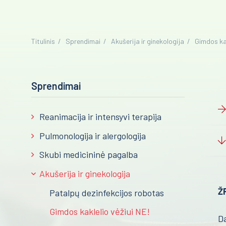
Titulinis
Sprendimai
Akušerija ir ginekologija
Gimdos kak
Sprendimai
Reanimacija ir intensyvi terapija
Pulmonologija ir alergologija
Skubi medicininė pagalba
Akušerija ir ginekologija
Ž
Patalpų dezinfekcijos robotas
Gimdos kaklelio vėžiui NE!
Da