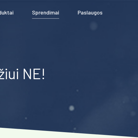
duktai
Sprendimai
Paslaugos
žiui NE!