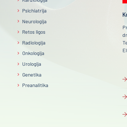
Psichiatrija
K
Neurologija
P
Retos ligos
dr
Radiologija
Te
El
Onkologija
Urologija
Genetika
Preanalitika