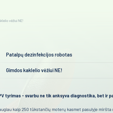
lelio vėžiui NE!
Patalpų dezinfekcijos robotas
Gimdos kaklelio vėžiui NE!
PV tyrimas - svarbu ne tik anksyva diagnostika, bet ir p
ugiau kaip 250 tūkstančių moterų kasmet pasulyje miršta 