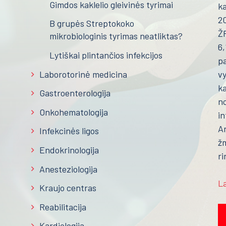
Gimdos kaklelio gleivinės tyrimai
ka
20
B grupės Streptokoko
ŽP
mikrobiologinis tyrimas neatliktas?
6,
Lytiškai plintančios infekcijos
pa
Laborotorinė medicina
vy
ka
Gastroenterologija
no
Onkohematologija
in
An
Infekcinės ligos
žm
Endokrinologija
ri
Anesteziologija
L
Kraujo centras
Reabilitacija
Kardiologija