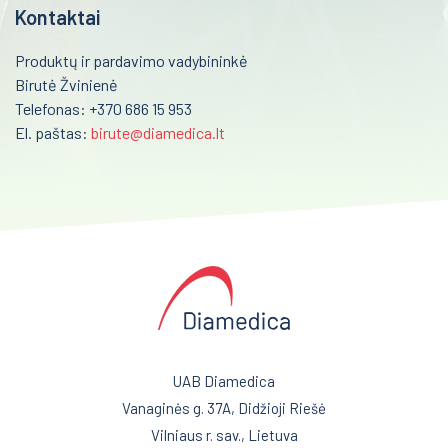
Kontaktai
Biocheminiai tyrimai
Reanimacija ir intensyvi terapija
Sarstedt kraujo paėmimo priemonės
Produktų ir pardavimo vadybininkė
Birutė Žvinienė
Pulmonologija ir alergologija
Greiner kraujo paėmimo priemonės
Telefonas: +370 686 15 953
Skubi medicininė pagalba
El. paštas:
birute@diamedica.lt
Kraujo dujų ir elektrolitų tyrimai
Akušerija ir ginekologija
Gyvybės mokslai
Mėginių transportavimo sistemos/Laboratorijos
Laborotorinė medicina
automatizavimas
Gastroenterologija
Fizioterapinė ir reabilitacinė įranga
Onkohematologija
Infekcinės ligos
Endokrinologija
UAB Diamedica
Vanaginės g. 37A, Didžioji Riešė
Anesteziologija
Vilniaus r. sav., Lietuva