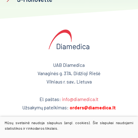
Biocheminiai tyrimai
Reanimacija ir intensyvi terapija
Sarstedt kraujo paėmimo priemonės
Pulmonologija ir alergologija
Greiner kraujo paėmimo priemonės
Skubi medicininė pagalba
Kraujo dujų ir elektrolitų tyrimai
Akušerija ir ginekologija
Gyvybės mokslai
Mėginių transportavimo sistemos/Laboratorijos
Laborotorinė medicina
UAB Diamedica
automatizavimas
Vanaginės g. 37A, Didžioji Riešė
Gastroenterologija
Vilniaus r. sav., Lietuva
Fizioterapinė ir reabilitacinė įranga
Onkohematologija
El. paštas:
info@diamedica.lt
Infekcinės ligos
Užsakymų pateikimas:
orders@diamedica.lt
Endokrinologija
Mūsų svetainė naudoja slapukus (angl. cookies). Šie slapukai naudojami
www.diamedica.lv
statistikos ir rinkodaros tikslais.
Anesteziologija
www.diamedica.ee