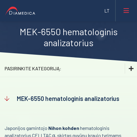
MEK-6550 hematologinis
Laboratorinė medicina
analizatorius
Medicininė įranga ir priemonės
Farmacija ir maisto pramonė
PASIRINKITE KATEGORIJĄ:
Veterinarija
Laboratorinė medicina
Gyvybės mokslai
Medicininė įranga ir priemonės
MEK-6550 hematologinis analizatorius
Mėginių transportavimo sistemos/Laboratorijos
Farmacija ir maisto pramonė
automatizavimas
Veterinarija
Fizioterapinė ir reabilitacinė įranga
Japonijos gamintojo
Nihon kohden
hematologinis
Hematologija
analizatorius CELLTAC α, skirtas gyvūnų kraujo tyrimams