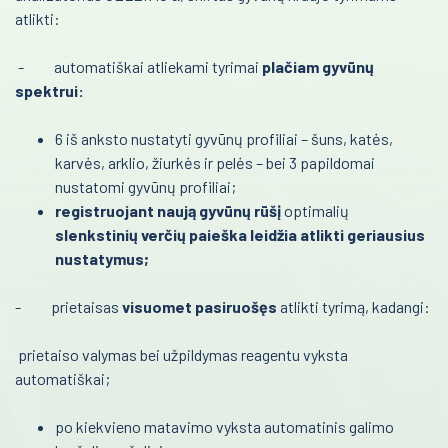
atlikti:
Biocheminiai tyrimai
Reanimacija ir intensyvi terapija
Sarstedt kraujo paėmimo priemonės
- automatiškai atliekami tyrimai
plačiam gyvūnų
Pulmonologija ir alergologija
spektrui:
Greiner kraujo paėmimo priemonės
Skubi medicininė pagalba
Kraujo dujų ir elektrolitų tyrimai
6 iš anksto nustatyti gyvūnų profiliai – šuns, katės,
karvės, arklio, žiurkės ir pelės – bei 3 papildomai
Akušerija ir ginekologija
Gyvybės mokslai
nustatomi gyvūnų profiliai;
Mėginių transportavimo sistemos/Laboratorijos
registruojant naują gyvūnų rūšį
Laborotorinė medicina
optimalių
automatizavimas
slenkstinių verčių paieška leidžia atlikti geriausius
Gastroenterologija
nustatymus;
Fizioterapinė ir reabilitacinė įranga
Onkohematologija
- prietaisas
visuomet pasiruošęs
atlikti tyrimą, kadangi:
Infekcinės ligos
prietaiso valymas bei užpildymas reagentu vyksta
automatiškai;
Endokrinologija
Anesteziologija
po kiekvieno matavimo vyksta automatinis galimo