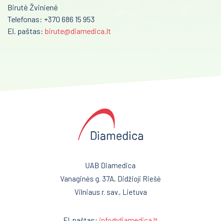
Birutė Žvinienė
Telefonas: +370 686 15 953
El. paštas:
birute@diamedica.lt
UAB Diamedica
Vanaginės g. 37A, Didžioji Riešė
Vilniaus r. sav., Lietuva
El. paštas:
info@diamedica.lt