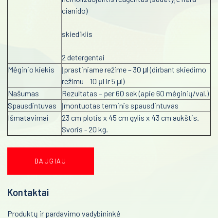
cianido)
skiediklis
2 detergentai
Mėginio kiekis
Įprastiniame režime – 30 μl (dirbant skiedimo
režimu – 10 μl ir 5 μl)
Našumas
Rezultatas – per 60 sek (apie 60 mėginių/val.)
Spausdintuvas
Įmontuotas terminis spausdintuvas
Išmatavimai
23 cm plotis x 45 cm gylis x 43 cm aukštis.
Svoris - 20 kg.
DAUGIAU
Kontaktai
Produktų ir pardavimo vadybininkė