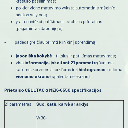
krešulio pašalinimas;
Kraujo centras
po kiekvieno matavimo vyksta automatinis mėginio
adatos valymas;
Reabilitacija
yra techniškai patikimas ir stabilus prietaisas
(pagamintas Japonijoje).
Kardiologija
Psichiatrija
- padeda greičiau priimti klinikinį sprendimą:
Neurologija
japoniška kokybė
– tikslus ir patikimas matavimas;
visa
informacija, įskaitant 21 parametrą
šunims,
Retos ligos
katėms, karvėms ar arkliams ir 3
histogramas,
rodoma
viename ekrane
Radiologija
(spalvotame ekrane).
Onkologija
Prietaiso
CELLTAC α MEK-6550
specifikacijos
Urologija
21 parametras
Šuo, katė, karvė ar arklys
Genetika
WBC,
Preanalitika