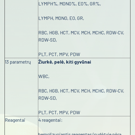
LYMPH%, MONO%, EO%, GR%,
LYMPH, MONO, EO, GR,
RBC, HGB, HCT, MCV, MCH, MCHC, RDW-CV,
RDW-SD,
PLT, PCT, MPV, PDW
13 parametrų
Žiurkė, pelė, kiti gyvūnai
WBC,
RBC, HGB, HCT, MCV, MCH, MCHC, RDW-CV,
RDW-SD,
PLT, PCT, MPV, PDW
Reagentai
4 reagentai:
hemolizuojantis reagentas (sudėtyje nėra