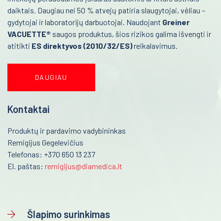
daiktais. Daugiau nei 50 % atvejų patiria slaugytojai, vėliau –
Infekcinės ligos
Onkohematologija
gydytojai ir laboratorijų darbuotojai. Naudojant
Greiner
Infekcinės ligos
Endokrinologija
VACUETTE®
saugos produktus, šios rizikos galima išvengti ir
atitikti
ES direktyvos (2010/32/ES)
reikalavimus.
Endokrinologija
Anesteziologija
Anesteziologija
Kraujo centras
DAUGIAU
Kraujo centras
Reabilitacija
Reabilitacija
Kontaktai
Kardiologija
Kardiologija
Produktų ir pardavimo vadybininkas
Psichiatrija
Remigijus Gegelevičius
Psichiatrija
Telefonas: +370 650 13 237
Neurologija
Neurologija
El. paštas:
remigijus@diamedica.lt
Retos ligos
Retos ligos
Radiologija
Radiologija
Šlapimo surinkimas
Onkologija
Onkologija