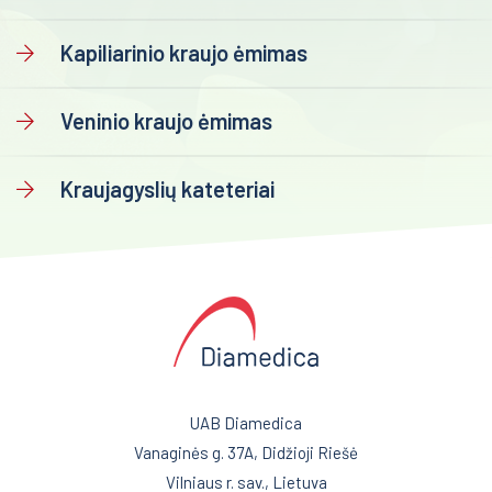
Urologija
Urologija
Kapiliarinio kraujo ėmimas
Genetika
Genetika
Preanalitika
Veninio kraujo ėmimas
Preanalitika
Greiner priedai
Kraujagyslių kateteriai
Saugos produktai
Šlapimo surinkimas
Kapiliarinio kraujo ėmimas
Veninio kraujo ėmimas
Kraujagyslių kateteriai
UAB Diamedica
Vanaginės g. 37A, Didžioji Riešė
Vilniaus r. sav., Lietuva