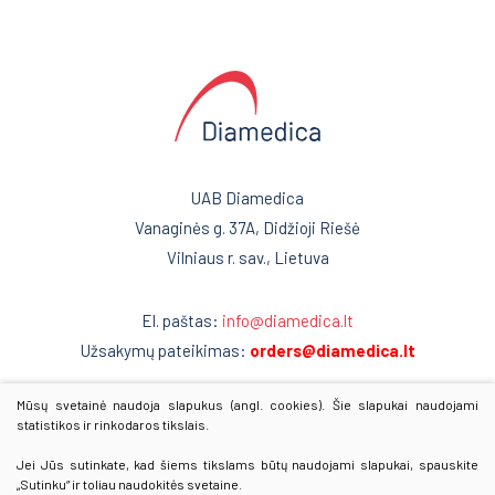
UAB Diamedica
Vanaginės g. 37A, Didžioji Riešė
Vilniaus r. sav., Lietuva
El. paštas:
info@diamedica.lt
Užsakymų pateikimas:
orders@diamedica.lt
Mūsų svetainė naudoja slapukus (angl. cookies). Šie slapukai naudojami
www.diamedica.lv
statistikos ir rinkodaros tikslais.
www.diamedica.ee
Jei Jūs sutinkate, kad šiems tikslams būtų naudojami slapukai, spauskite
„Sutinku“ ir toliau naudokitės svetaine.