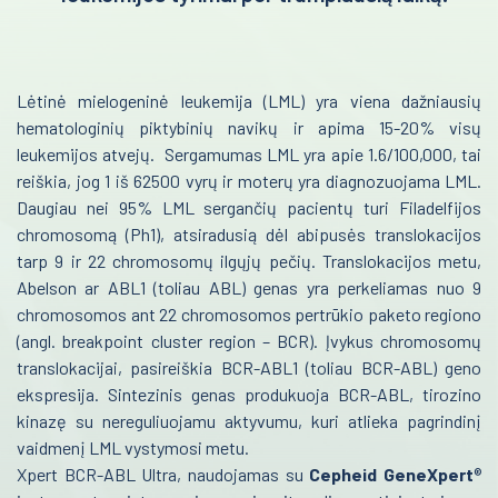
Laborotorinė medicina
Infekcinės ligos
Gastroenterologija
Endokrinologija
Lėtinė mielogeninė leukemija (LML) yra viena dažniausių
Onkohematologija
Anesteziologija
hematologinių piktybinių navikų ir apima 15-20% visų
Patalpų dezinfekcijos robotas
leukemijos atvejų. Sergamumas LML yra apie 1.6/100,000, tai
Kraujo centras
reiškia, jog 1 iš 62500 vyrų ir moterų yra diagnozuojama LML.
Tiksliausi molekuliniai lėtinės mielogeninės leukemijos tyrimai
Daugiau nei 95% LML sergančių pacientų turi Filadelfijos
Reabilitacija
per trumpiausią laiką!
chromosomą (Ph1), atsiradusią dėl abipusės translokacijos
Infekcinės ligos
Kardiologija
tarp 9 ir 22 chromosomų ilgųjų pečių. Translokacijos metu,
Abelson ar ABL1 (toliau ABL) genas yra perkeliamas nuo 9
Endokrinologija
Psichiatrija
chromosomos ant 22 chromosomos pertrūkio paketo regiono
(angl. breakpoint cluster region – BCR). Įvykus chromosomų
Anesteziologija
Neurologija
translokacijai, pasireiškia BCR-ABL1 (toliau BCR-ABL) geno
Kraujo centras
ekspresija. Sintezinis genas produkuoja BCR-ABL, tirozino
Retos ligos
kinazę su nereguliuojamu aktyvumu, kuri atlieka pagrindinį
Reabilitacija
Radiologija
vaidmenį LML vystymosi metu.
Kardiologija
Xpert BCR-ABL Ultra, naudojamas su
Cepheid GeneXpert
®
Onkologija