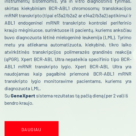
instrumentų sistemomis, yra in vitro diagnostinis tyrimas,
Psichiatrija
skirtas kiekybiniam BCR-ABL1 chromosomų translokacijos
Urologija
Neurologija
mRNR transkripto (tipai e13a2/b2a2 ar e14a2/b3a2) aptikimui ir
ABL1 endogeninei mRNR transkripto kontrolei periferinio
Genetika
Retos ligos
kraujo mėginiuose, surinktuose iš pacientų, kuriems anksčiau
Preanalitika
buvo diagnozuota lėtinė mielogeninė leukemija (LML). Tyrimo
Radiologija
metu yra atliekama automatizuota, kiekybinė, tikro laiko
Onkologija
atvirkštinės transkripcijos polimerazės grandinės reakcija
(qPGR). Xpert BCR-ABL Ultra nepateikia specifinio tipo BCR-
Urologija
ABL1 mRNR transkripto lygio. Xpert BCR-ABL Ultra yra
Genetika
naudojamas kaip pagalbinė priemonė BCR-ABL1 mRNR
transkripto lygio monitoravime pacientams, kuriems yra
Preanalitika
diagnozuota LML.
Su
GeneXpert
sistema rezultatas tą pačią dieną (per 2 val) iš
bendro kraujo.
DAUGIAU