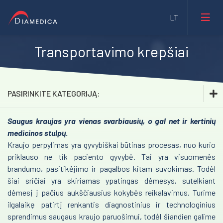
Transportavimo krepšiai
Laboratorinė medicina
Medicininė įranga ir priemonės
Reanimacija ir intensyvi terapija
PASIRINKITE KATEGORIJĄ:
Farmacija ir maisto pramonė
Pulmonologija ir alergologija
Saugus kraujas yra vienas svarbiausių, o gal net ir kertinių
Reanimacija ir intensyvi terapija
Veterinarija
Skubi medicininė pagalba
medicinos stulpų
.
Pulmonologija ir alergologija
Kraujo perpylimas yra gyvybiškai būtinas procesas, nuo kurio
Gyvybės mokslai
Akušerija ir ginekologija
priklauso ne tik paciento gyvybė. Tai yra visuomenės
Skubi medicininė pagalba
Mėginių transportavimo sistemos/Laboratorijos
brandumo, pasitikėjimo ir pagalbos kitam suvokimas. Todėl
Laborotorinė medicina
Akušerija ir ginekologija
automatizavimas
šiai sričiai yra skiriamas ypatingas dėmesys, sutelkiant
Gastroenterologija
dėmesį į pačius aukščiausius kokybės reikalavimus. Turime
Laborotorinė medicina
Fizioterapinė ir reabilitacinė įranga
ilgalaikę patirtį renkantis diagnostinius ir technologinius
Onkohematologija
Gastroenterologija
sprendimus saugaus kraujo paruošimui, todėl šiandien galime