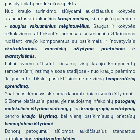
pasiūlyti platų produkcijos spektrą.
Infekcinės ligos
Onkohematologija
Nuo kraujo surinkimo, siūlydami aukščiausius kokybės
standartus atitinkančius
kraujo maišus
, iki mėginio paėmimo
Infekcinės ligos
Endokrinologija
-
saugius vakuuminius mėgintuvėlius
.
Saugus ir kokybės
Endokrinologija
Anesteziologija
reikalavimus atitinkantis procesas sėkmingai užtikrinamas
ruošiant kraujo komponentus su patikimais ir inovatyviais
Anesteziologija
Kraujo centras
ekstraktoriais, vamzdelių užlydymo prietaisais ir
Kraujo centras
svarstyklėmis
.
Reabilitacija
Labai svarbu užtikrinti tinkamą visų kraujo komponentų
Patalpų dezinfekcijos robotas
temperatūrinį režimą visose stadijose - nuo kraujo paėmimo
Kardiologija
iki paciento. Tikslui pasiekti siūlome ne vieną
Mėgintuvėliai
temperatūrinį
Psichiatrija
sprendimą
.
Svarstyklės
Ypatingas dėmesys skiriamas laboratoriniam kraujo ištyrimui.
Neurologija
Siūlome plačiausiai pasaulyje naudojamą infekcinių
patogenų
Separatoriai
molekulinio ištyrimo sistemą,
pilną
kraujo grupių nustatymą,
Retos ligos
Donorų kėdės
bendro
kraujo ištyrimą
,
bei vieną patikimiausių prietaisų
hemoglobino ištyrimui
.
Radiologija
Kraujo maišai
Donorų patogumui siūlomos aukščiausius standartus
Hemoglobino tyrimas
Onkologija
atitinkančios
robotizuotos kėdės
.