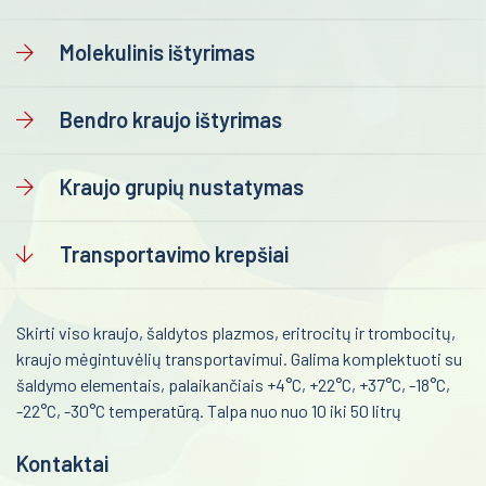
Onkologija
Urologija
Molekulinis ištyrimas
Genetika
Bendro kraujo ištyrimas
Preanalitika
Kraujo grupių nustatymas
Transportavimo krepšiai
Skirti viso kraujo, šaldytos plazmos, eritrocitų ir trombocitų,
kraujo mėgintuvėlių transportavimui. Galima komplektuoti su
šaldymo elementais, palaikančiais +4°C, +22°C, +37°C, -18°C,
-22°C, -30°C temperatūrą. Talpa nuo nuo 10 iki 50 litrų
Kontaktai