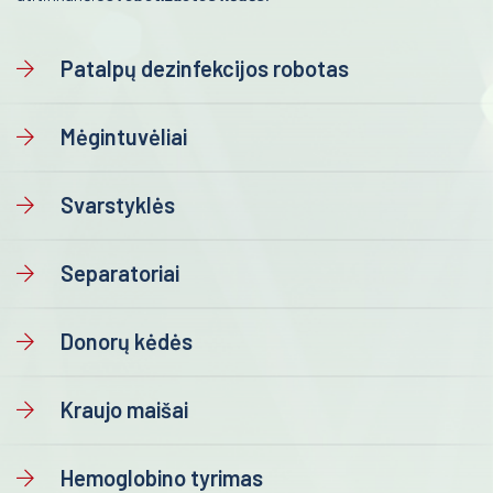
Molekulinis ištyrimas
Urologija
Patalpų dezinfekcijos robotas
Bendro kraujo ištyrimas
Genetika
Kraujo grupių nustatymas
Preanalitika
Mėgintuvėliai
Transportavimo krepšiai
Vamzdelių užlydimo prietaisai
Svarstyklės
Reabilitacija
Separatoriai
Kardiologija
Psichiatrija
Donorų kėdės
Neurologija
Kraujo maišai
Retos ligos
Radiologija
Hemoglobino tyrimas