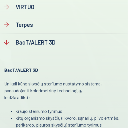
VIRTUO
Molekulinė biologija
Reanimacija ir intensyvi terapija
Šlapimo diagnostika
Terpes
Pulmonologija ir alergologija
Imunohematologija
Skubi medicininė pagalba
Imunohistochemija
BacT/ALERT 3D
Akušerija ir ginekologija
Kraujo dujos
Laborotorinė medicina
Plastikinės priemonės laboratorijoms
BacT/ALERT 3D
Vidinės kontrolės
Gastroenterologija
Medicininė įranga ir priemonės
Unikali kūno skysčių sterilumo nustatymo sistema,
Onkohematologija
panaudojanti kolorimetrinę technologiją,
Farmacija ir maisto pramonė
Infekcinės ligos
leidžia atlikti:
Veterinarija
Endokrinologija
kraujo sterilumo tyrimus
Gyvybės mokslai
kitų organizmo skysčių (likvoro, sąnarių, pilvo ertmės,
Anesteziologija
perikardo, pleuros skysčių) sterilumo tyrimus
Mėginių transportavimo sistemos/Laboratorijos