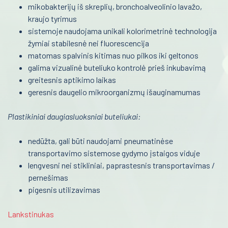
mikobakterijų iš skreplių, bronchoalveolinio lavažo,
automatizavimas
Kraujo centras
kraujo tyrimus
Fizioterapinė ir reabilitacinė įranga
Reabilitacija
sistemoje naudojama unikali kolorimetrinė technologija
žymiai stabilesnė nei fluorescencija
Kardiologija
matomas spalvinis kitimas nuo pilkos iki geltonos
galima vizualinė buteliuko kontrolė prieš inkubavimą
Psichiatrija
greitesnis aptikimo laikas
geresnis daugelio mikroorganizmų išauginamumas
Neurologija
Retos ligos
Plastikiniai daugiasluoksniai buteliukai:
Radiologija
nedūžta, gali būti naudojami pneumatinėse
transportavimo sistemose gydymo įstaigos viduje
Onkologija
lengvesni nei stikliniai, paprastesnis transportavimas /
pernešimas
Urologija
pigesnis utilizavimas
Genetika
Lankstinukas
Preanalitika