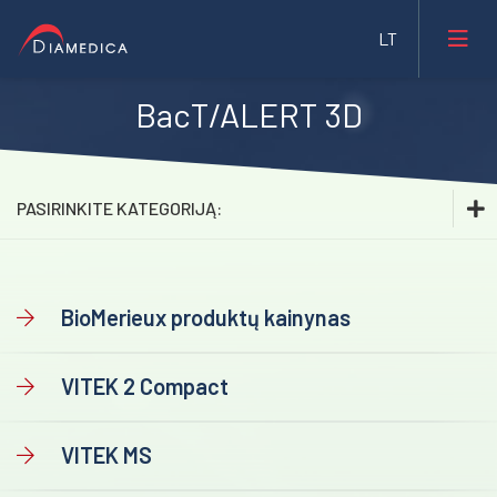
BacT/ALERT 3D
Laboratorinė medicina
Medicininė įranga ir priemonės
PASIRINKITE KATEGORIJĄ:
Farmacija ir maisto pramonė
Laboratorinė medicina
Veterinarija
Hematologija
BioMerieux produktų kainynas
Gyvybės mokslai
Klinikinė chemija
Mėginių transportavimo sistemos/Laboratorijos
VITEK 2 Compact
Biochemija
automatizavimas
Imunologija
Fizioterapinė ir reabilitacinė įranga
VITEK MS
Mikrobiologija