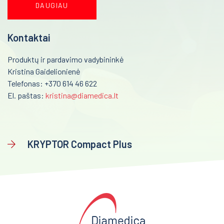
DAUGIAU
Kraujo centras
Mėginių transportavimo sistemos/Laboratorijos
automatizavimas
Reabilitacija
Kontaktai
Fizioterapinė ir reabilitacinė įranga
Kardiologija
Produktų ir pardavimo vadybininkė
Psichiatrija
Kristina Gaidelionienė
Telefonas: +370 614 46 622
Neurologija
El. paštas:
kristina@diamedica.lt
Retos ligos
Radiologija
KRYPTOR Compact Plus
Onkologija
Urologija
Genetika
Preanalitika