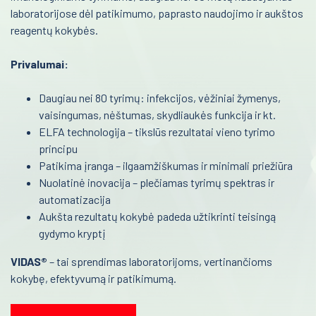
laboratorijose dėl patikimumo, paprasto naudojimo ir aukštos
Mikrobiologija
reagentų kokybės.
Reanimacija ir intensyvi terapija
Molekulinė biologija
Pulmonologija ir alergologija
Privalumai:
Šlapimo diagnostika
Skubi medicininė pagalba
Imunohematologija
Daugiau nei 80 tyrimų: infekcijos, vėžiniai žymenys,
vaisingumas, nėštumas, skydliaukės funkcija ir kt.
Akušerija ir ginekologija
Imunohistochemija
ELFA technologija – tikslūs rezultatai vieno tyrimo
Kraujo dujos
principu
Laborotorinė medicina
Patikima įranga – ilgaamžiškumas ir minimali priežiūra
Plastikinės priemonės laboratorijoms
Gastroenterologija
Nuolatinė inovacija – plečiamas tyrimų spektras ir
automatizacija
Vidinės kontrolės
Onkohematologija
Aukšta rezultatų kokybė padeda užtikrinti teisingą
Medicininė įranga ir priemonės
gydymo kryptį
Infekcinės ligos
Farmacija ir maisto pramonė
VIDAS®
– tai sprendimas laboratorijoms, vertinančioms
Endokrinologija
kokybę, efektyvumą ir patikimumą.
Veterinarija
Anesteziologija
Gyvybės mokslai