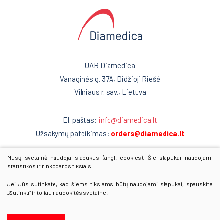
Kraujo centras
Gyvybės mokslai
Reabilitacija
Mėginių transportavimo sistemos/Laboratorijos
automatizavimas
Kardiologija
Fizioterapinė ir reabilitacinė įranga
UAB Diamedica
Psichiatrija
Vanaginės g. 37A, Didžioji Riešė
Neurologija
Vilniaus r. sav., Lietuva
Retos ligos
El. paštas:
info@diamedica.lt
Radiologija
Užsakymų pateikimas:
orders@diamedica.lt
Onkologija
Mūsų svetainė naudoja slapukus (angl. cookies). Šie slapukai naudojami
www.diamedica.lv
statistikos ir rinkodaros tikslais.
Urologija
www.diamedica.ee
Jei Jūs sutinkate, kad šiems tikslams būtų naudojami slapukai, spauskite
Genetika
„Sutinku“ ir toliau naudokitės svetaine.
© 2025 Visos teisės saugomos
Preanalitika