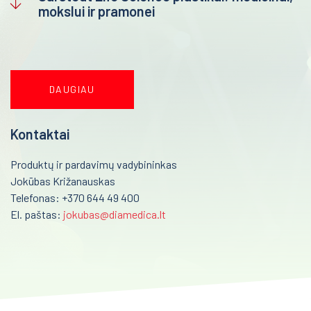
mokslui ir pramonei
Imunologija
Reanimacija ir intensyvi terapija
Mikrobiologija
Pulmonologija ir alergologija
Molekulinė biologija
Skubi medicininė pagalba
DAUGIAU
Šlapimo diagnostika
Akušerija ir ginekologija
Imunohematologija
Kontaktai
Imunohistochemija
Laborotorinė medicina
Produktų ir pardavimų vadybininkas
Kraujo dujos
Gastroenterologija
Jokūbas Križanauskas
Telefonas: +370 644 49 400
Plastikinės priemonės laboratorijoms
Onkohematologija
El. paštas:
jokubas@diamedica.lt
Vidinės kontrolės
Infekcinės ligos
Medicininė įranga ir priemonės
Endokrinologija
Farmacija ir maisto pramonė
Anesteziologija
Veterinarija