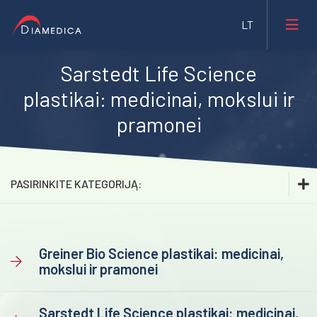
Sarstedt Life Science
Laboratorinė medicina
plastikai: medicinai, mokslui ir
pramonei
Medicininė įranga ir priemonės
Farmacija ir maisto pramonė
Veterinarija
PASIRINKITE KATEGORIJĄ:
Gyvybės mokslai
Laboratorinė medicina
Mėginių transportavimo sistemos/Laboratorijos
Hematologija
Greiner Bio Science plastikai: medicinai,
automatizavimas
mokslui ir pramonei
Klinikinė chemija
Fizioterapinė ir reabilitacinė įranga
Biochemija
Sarstedt Life Science plastikai: medicinai,