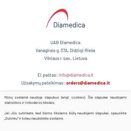
UAB Diamedica
Vanaginės g. 37A, Didžioji Riešė
Vilniaus r. sav., Lietuva
El. paštas:
info@diamedica.lt
Užsakymų pateikimas:
orders@diamedica.lt
Mūsų svetainė naudoja slapukus (angl. cookies). Šie slapukai naudojami
www.diamedica.lv
statistikos ir rinkodaros tikslais.
www.diamedica.ee
Jei Jūs sutinkate, kad šiems tikslams būtų naudojami slapukai, spauskite
„Sutinku“ ir toliau naudokitės svetaine.
© 2025 Visos teisės saugomos