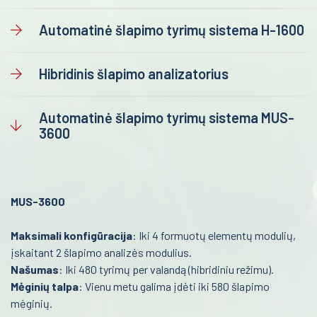
Mikrobiologija
Automatinė šlapimo tyrimų sistema H-1600
Reanimacija ir intensyvi terapija
Molekulinė biologija
Pulmonologija ir alergologija
Šlapimo diagnostika
Hibridinis šlapimo analizatorius
Skubi medicininė pagalba
Imunohematologija
Automatinė šlapimo tyrimų sistema MUS-
Akušerija ir ginekologija
Imunohistochemija
3600
Kraujo dujos
Laborotorinė medicina
Plastikinės priemonės laboratorijoms
Gastroenterologija
MUS-3600
Vidinės kontrolės
Onkohematologija
Medicininė įranga ir priemonės
Maksimali konfigūracija
: Iki 4 formuotų elementų modulių,
Infekcinės ligos
įskaitant 2 šlapimo analizės modulius.
Farmacija ir maisto pramonė
Endokrinologija
Našumas
: Iki 480 tyrimų per valandą (hibridiniu režimu).
Veterinarija
Mėginių talpa
: Vienu metu galima įdėti iki 580 šlapimo
Anesteziologija
mėginių.
Gyvybės mokslai