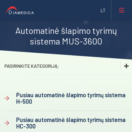
Automatinė šlapimo tyrimų
Laboratorinė medicina
sistema MUS-3600
Medicininė įranga ir priemonės
Farmacija ir maisto pramonė
PASIRINKITE KATEGORIJĄ:
Veterinarija
Laboratorinė medicina
Gyvybės mokslai
Hematologija
Pusiau automatinė šlapimo tyrimų sistema
Mėginių transportavimo sistemos/Laboratorijos
H-500
Klinikinė chemija
automatizavimas
Biochemija
Fizioterapinė ir reabilitacinė įranga
Pusiau automatinė šlapimo tyrimų sistema
HC-300
Imunologija