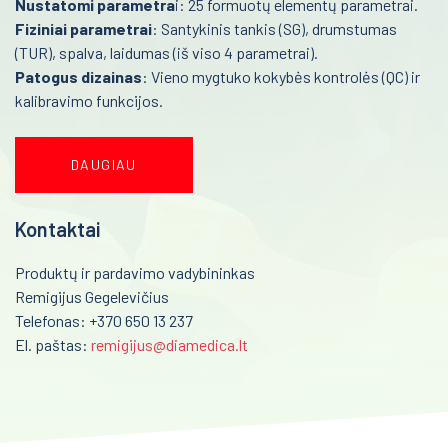
Nustatomi parametra
i: 25 formuotų elementų parametrai.
Kraujo centras
Fiziniai parametrai
Mėginių transportavimo sistemos/Laboratorijos
: Santykinis tankis (SG), drumstumas
automatizavimas
(TUR), spalva, laidumas (iš viso 4 parametrai).
Reabilitacija
Patogus dizainas
: Vieno mygtuko kokybės kontrolės (QC) ir
Fizioterapinė ir reabilitacinė įranga
Kardiologija
kalibravimo funkcijos.
Psichiatrija
DAUGIAU
Neurologija
Retos ligos
Kontaktai
Radiologija
Produktų ir pardavimo vadybininkas
Remigijus Gegelevičius
Onkologija
Telefonas: +370 650 13 237
El. paštas:
remigijus@diamedica.lt
Urologija
Genetika
Preanalitika