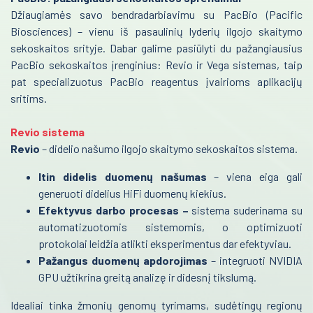
Džiaugiamės savo bendradarbiavimu su PacBio (Pacific
PacBio (Pacific Biosciences)
Reanimacija ir intensyvi terapija
Biosciences) – vienu iš pasaulinių lyderių ilgojo skaitymo
Covaris
sekoskaitos srityje. Dabar galime pasiūlyti du pažangiausius
Pulmonologija ir alergologija
PacBio sekoskaitos įrenginius: Revio ir Vega sistemas, taip
Mėginių transportavimo sistemos/Laboratorijos
pat specializuotus PacBio reagentus įvairioms aplikacijų
automatizavimas
Skubi medicininė pagalba
sritims.
Fizioterapinė ir reabilitacinė įranga
Akušerija ir ginekologija
Revio sistema
Laborotorinė medicina
Revio
– didelio našumo ilgojo skaitymo sekoskaitos sistema.
Itin didelis duomenų našumas
Gastroenterologija
– viena eiga gali
generuoti didelius HiFi duomenų kiekius.
Onkohematologija
Efektyvus darbo procesas –
sistema suderinama su
automatizuotomis sistemomis, o optimizuoti
Infekcinės ligos
protokolai leidžia atlikti eksperimentus dar efektyviau.
Pažangus duomenų apdorojimas
– integruoti NVIDIA
Endokrinologija
GPU užtikrina greitą analizę ir didesnį tikslumą.
Anesteziologija
Idealiai tinka žmonių genomų tyrimams, sudėtingų regionų