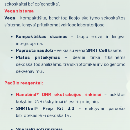
sekoskaitai bei epigenetikai.
Kraujo centras
Vega sistema
Reabilitacija
Vega
– kompaktiška, benchtop ilgojo skaitymo sekoskaitos
sistema, lengvai pritaikoma įvairiose laboratorijose.
Kardiologija
Kompaktiškas dizainas
– taupo erdvę ir lengvai
Psichiatrija
integruojama.
Paprasta naudoti
– veikia su viena
SMRT Cell
kasete.
Neurologija
Platus pritaikymas
– idealiai tinka tikslinėms
sekoskaitos analizėms, transkriptomikai ir viso genomo
Retos ligos
sekvenavimui.
Radiologija
PacBio reagentai:
Onkologija
Nanobind® DNR ekstrakcijos rinkiniai
– aukštos
kokybės DNR išskyrimui iš įvairių mėginių.
Urologija
SMRTbell® Prep Kit 3.0
– efektyviai paruošia
Genetika
bibliotekas HiFi sekoskaitai.
Preanalitika
Specializuoti rinkiniai
: