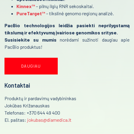
Kinnex™
– pilnų ilgių RNR sekoskaitai.
PureTarget™
– tikslinė genomo regionų analizė.
PacBio technologijos leidžia pasiekti neprilygstamą
tikslumą ir efektyvumą įvairiose genomikos srityse.
Susisiekite su mumis
norėdami sužinoti daugiau apie
PacBio produktus!
DAUGIAU
Kontaktai
Produktų ir pardavimų vadybininkas
Jokūbas Križanauskas
Telefonas: +370 644 49 400
El. paštas:
jokubas@diamedica.lt