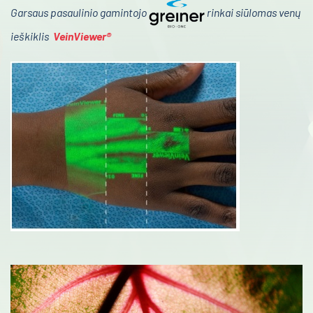
Garsaus pasaulinio gamintojo
rinkai siūlomas venų
Infekcinės ligos
ieškiklis
VeinViewer®
Endokrinologija
Anesteziologija
Kraujo centras
Reabilitacija
Kardiologija
Psichiatrija
Neurologija
Retos ligos
Radiologija
Onkologija