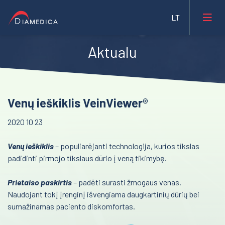
Aktualu
Laboratorinė medicina
Medicininė įranga ir priemonės
Reanimacija ir intensyvi terapija
Venų ieškiklis VeinViewer®
Farmacija ir maisto pramonė
Pulmonologija ir alergologija
2020 10 23
Veterinarija
Skubi medicininė pagalba
Venų ieškiklis
– populiarėjanti technologija, kurios tikslas
Gyvybės mokslai
Akušerija ir ginekologija
padidinti pirmojo tikslaus dūrio į veną tikimybę.
Mėginių transportavimo sistemos/Laboratorijos
Laborotorinė medicina
automatizavimas
Prietaiso paskirtis
– padėti surasti žmogaus venas.
Gastroenterologija
Naudojant tokį įrenginį išvengiama daugkartinių dūrių bei
Fizioterapinė ir reabilitacinė įranga
sumažinamas paciento diskomfortas.
Onkohematologija