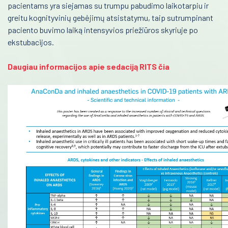
pacientams yra siejamas su trumpu pabudimo laikotarpiu ir
Infekcinės ligos
greitu kognityvinių gebėjimų atsistatymu, taip sutrumpinant
paciento buvimo laiką intensyvios priežiūros skyriuje po
Endokrinologija
ekstubacijos.
Anesteziologija
Daugiau informacijos apie sedaciją RITS čia
Kraujo centras
Reabilitacija
Kardiologija
Psichiatrija
Neurologija
Retos ligos
Radiologija
Onkologija