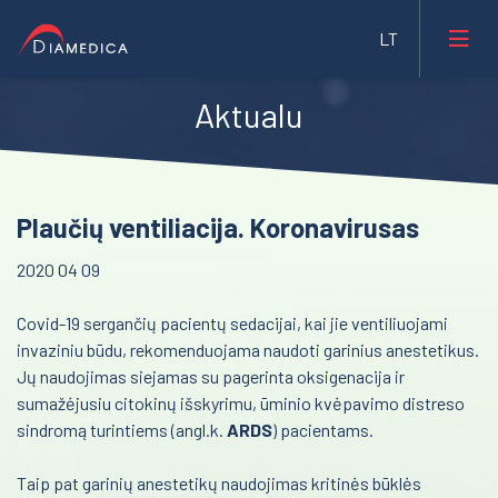
Aktualu
Laboratorinė medicina
Medicininė įranga ir priemonės
Reanimacija ir intensyvi terapija
Plaučių ventiliacija. Koronavirusas
Farmacija ir maisto pramonė
Pulmonologija ir alergologija
2020 04 09
Veterinarija
Skubi medicininė pagalba
Covid-19 sergančių pacientų sedacijai, kai jie ventiliuojami
Gyvybės mokslai
Akušerija ir ginekologija
invaziniu būdu, rekomenduojama naudoti garinius anestetikus
.
Mėginių transportavimo sistemos/Laboratorijos
Jų naudojimas siejamas su pagerinta oksigenacija ir
Laborotorinė medicina
automatizavimas
sumažėjusiu citokinų išskyrimu, ūminio kvėpavimo distreso
Gastroenterologija
sindromą turintiems (angl.k.
ARDS
) pacientams.
Fizioterapinė ir reabilitacinė įranga
Onkohematologija
Taip pat garinių
anestetikų naudojimas kritinės būklės