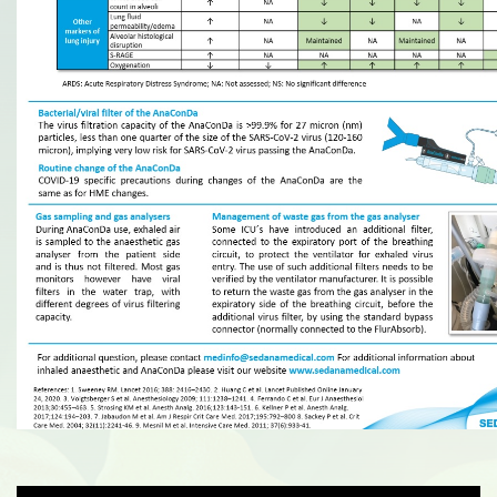
Urologija
Genetika
Preanalitika