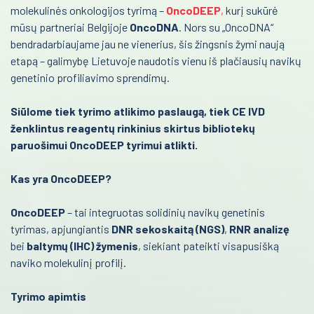
molekulinės onkologijos tyrimą –
OncoDEEP
,
kurį sukūrė
Infekcinės ligos
mūsų partneriai Belgijoje
OncoDNA
. Nors su „OncoDNA“
bendradarbiaujame jau ne vienerius, šis žingsnis žymi naują
Endokrinologija
etapą – galimybę Lietuvoje naudotis vienu iš plačiausių navikų
Anesteziologija
genetinio profiliavimo sprendimų.
Kraujo centras
Siūlome tiek tyrimo atlikimo paslaugą, tiek CE IVD
ženklintus reagentų rinkinius skirtus bibliotekų
Reabilitacija
paruošimui OncoDEEP tyrimui atlikti.
Kardiologija
Kas yra OncoDEEP?
Psichiatrija
OncoDEEP
– tai integruotas solidinių navikų genetinis
Neurologija
tyrimas, apjungiantis
DNR sekoskaitą (NGS)
,
RNR analizę
bei
baltymų (IHC) žymenis
, siekiant pateikti visapusišką
Retos ligos
naviko molekulinį profilį.
Radiologija
Tyrimo apimtis
Onkologija