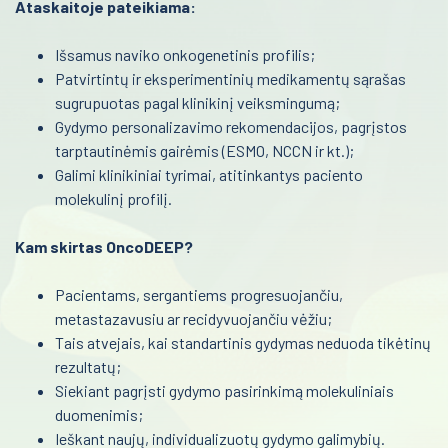
Ataskaitoje pateikiama:
Išsamus naviko onkogenetinis profilis;
Patvirtintų ir eksperimentinių medikamentų sąrašas
sugrupuotas pagal klinikinį veiksmingumą;
Gydymo personalizavimo rekomendacijos, pagrįstos
tarptautinėmis gairėmis (ESMO, NCCN ir kt.);
Galimi klinikiniai tyrimai, atitinkantys paciento
molekulinį profilį.
Kam skirtas OncoDEEP?
Pacientams, sergantiems progresuojančiu,
metastazavusiu ar recidyvuojančiu vėžiu;
Tais atvejais, kai standartinis gydymas neduoda tikėtinų
rezultatų;
Siekiant pagrįsti gydymo pasirinkimą molekuliniais
duomenimis;
Ieškant naujų, individualizuotų gydymo galimybių.