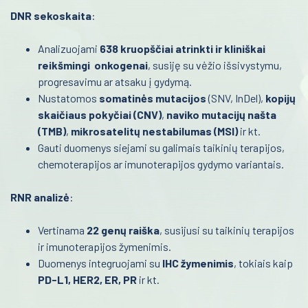
DNR sekoskaita
:
Urologija
Analizuojami
638 kruopščiai atrinkti ir kliniškai
Genetika
reikšmingi onkogenai
, susiję su vėžio išsivystymu,
progresavimu ar atsaku į gydymą.
Preanalitika
Nustatomos
somatinės mutacijos
(SNV, InDel),
kopijų
skaičiaus pokyčiai (CNV)
,
naviko mutacijų našta
(TMB)
,
mikrosatelitų nestabilumas (MSI)
ir kt.
Gauti duomenys siejami su galimais taikinių terapijos,
chemoterapijos ar imunoterapijos gydymo variantais.
RNR analizė
:
Vertinama
22 genų raiška
, susijusi su taikinių terapijos
ir imunoterapijos žymenimis.
Duomenys integruojami su
IHC žymenimis
, tokiais kaip
PD-L1, HER2, ER, PR
ir kt.