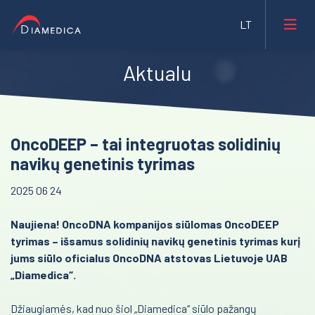
Aktualu
Laboratorinė medicina
Medicininė įranga ir priemonės
Reanimacija ir intensyvi terapija
OncoDEEP – tai integruotas solidinių
Farmacija ir maisto pramonė
Pulmonologija ir alergologija
navikų genetinis tyrimas
Veterinarija
Skubi medicininė pagalba
2025 06 24
Gyvybės mokslai
Akušerija ir ginekologija
Naujiena! OncoDNA kompanijos siūlomas OncoDEEP
Mėginių transportavimo sistemos/Laboratorijos
tyrimas – išsamus solidinių navikų genetinis tyrimas kurį
Laborotorinė medicina
automatizavimas
jums siūlo oficialus OncoDNA atstovas Lietuvoje UAB
Gastroenterologija
„Diamedica“.
Fizioterapinė ir reabilitacinė įranga
Onkohematologija
Džiaugiamės, kad nuo šiol „Diamedica“ siūlo pažangų