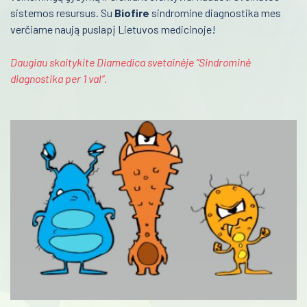
sistemos resursus. Su
Biofire
sindromine diagnostika mes
Urologija
verčiame naują puslapį Lietuvos medicinoje!
Genetika
Daugiau skaitykite Diamedica svetainėje “Sindrominė
diagnostika per 1 val“.
Preanalitika