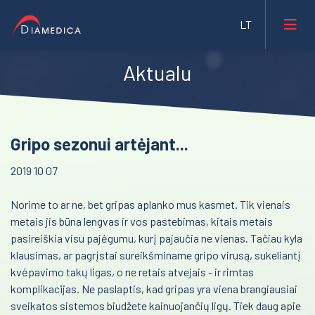
Aktualu
Laboratorinė medicina
Medicininė įranga ir priemonės
Reanimacija ir intensyvi terapija
Gripo sezonui artėjant...
Farmacija ir maisto pramonė
Pulmonologija ir alergologija
2019 10 07
Veterinarija
Skubi medicininė pagalba
Norime to ar ne, bet gripas aplanko mus kasmet. Tik vienais
Gyvybės mokslai
Akušerija ir ginekologija
metais jis būna lengvas ir vos pastebimas, kitais metais
Mėginių transportavimo sistemos/Laboratorijos
pasireiškia visu pajėgumu, kurį pajaučia ne vienas. Tačiau kyla
Laborotorinė medicina
automatizavimas
klausimas, ar pagrįstai sureikšminame gripo virusą, sukeliantį
Gastroenterologija
kvėpavimo takų ligas, o ne retais atvejais - ir rimtas
Fizioterapinė ir reabilitacinė įranga
komplikacijas. Ne paslaptis, kad gripas yra viena brangiausiai
Onkohematologija
sveikatos sistemos biudžete kainuojančių ligų. Tiek daug apie