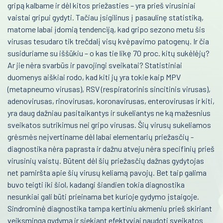
gripą kalbame ir dėl kitos priežasties – yra prieš virusiniai
Infekcinės ligos
vaistai gripui gydyti. Tačiau įsigilinus į pasaulinę statistiką,
matome labai įdomią tendenciją, kad gripo sezono metu šis
Endokrinologija
virusas tesudaro tik trečdalį visų kvėpavimo patogenų. Ir čia
Anesteziologija
susiduriame su iššūkiu – o kas tie likę 70 proc. kitų sukėlėjų?
Ar jie nėra svarbūs ir pavojingi sveikatai? Statistiniai
Kraujo centras
duomenys aiškiai rodo, kad kiti jų yra tokie kaip MPV
(metapneumo virusas), RSV (respiratorinis sincitinis virusas),
Reabilitacija
adenovirusas, rinovirusas, koronavirusas, enterovirusas ir kiti,
yra daug dažniau pasitaikantys ir sukeliantys ne ką mažesnius
Kardiologija
sveikatos sutrikimus nei gripo virusas. Šių virusų sukeliamos
Psichiatrija
grėsmės neįvertiname dėl labai elementarių priežasčių -
diagnostika nėra paprasta ir dažnu atveju nėra specifinių prieš
Neurologija
virusinių vaistų. Būtent dėl šių priežasčių dažnas gydytojas
net pamiršta apie šių virusų keliamą pavojų. Bet taip galima
Retos ligos
buvo teigti iki šiol, kadangi šiandien tokia diagnostika
nesunkiai gali būti prieinama bet kurioje gydymo įstaigoje.
Radiologija
Sindrominė diagnostika tampa kertiniu akmeniu prieš skiriant
Onkologija
veiksmingą gydymą ir siekiant efektyviai naudoti sveikatos