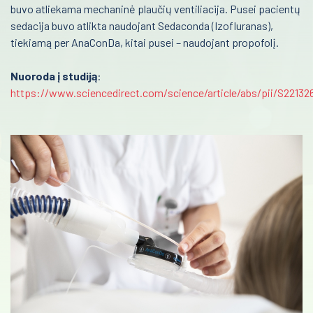
buvo atliekama mechaninė plaučių ventiliacija. Pusei pacientų
Urologija
sedacija buvo atlikta naudojant Sedaconda (Izofluranas),
tiekiamą per AnaConDa, kitai pusei – naudojant propofolį.
Genetika
Nuoroda į studiją
:
Preanalitika
https://www.sciencedirect.com/science/article/abs/pii/S2213