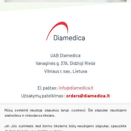
UAB Diamedica
Vanaginės g. 37A, Didžioji Riešė
Vilniaus r. sav., Lietuva
El. paštas:
info@diamedica.lt
Užsakymų pateikimas:
orders@diamedica.lt
Mūsų svetainė naudoja slapukus (angl. cookies). Šie slapukai naudojami
www.diamedica.lv
statistikos ir rinkodaros tikslais.
www.diamedica.ee
Jei Jūs sutinkate, kad šiems tikslams būtų naudojami slapukai, spauskite