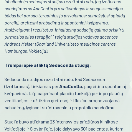
inhaliacinės sedacijos studijos rezultatai rodo, jog izoflurano
Infekcinės ligos
naudojimas su AnaConDa yra veiksmingas ir saugus sedacijos
būdas bei parodo terapinius jo privalumus: sumažėjusį opioidų
Endokrinologija
poreikį, greitesnį prabudimą ir spontaninį kvėpavimą.
Atsižvelgiant į rezultatus, inhaliacinę sedaciją galima priskirti
Anesteziologija
pirmosios eilės terapijai,” teigia studijos vadovas docentas
Kraujo centras
Andreas Meiser (Saarland Universiteto medicinos centras,
Hamburgas, Vokietija).
Reabilitacija
Trumpai apie atliktą Sedaconda studiją
:
Kardiologija
Sedaconda studijos rezultatai rodo, kad Sedaconda
Psichiatrija
(Izofluranas), tiekiamas per
AnaConDa
, pagreitina spontaninį
Neurologija
kvėpavimą, taip pagerinant plaučių funkciją per ir po plaučių
ventiliacijos ir užtikrina greitesnį ir tiksliau prognozuojamą
Retos ligos
pabudimą, lyginant su intraveniniu propofolio naudojimu.
Radiologija
Studija buvo atliekama 23 intensyvios priežiūros klinikose
Vokietijoje ir Slovėnijoje, joje dalyvavo 301 pacientas, kuriam
Onkologija