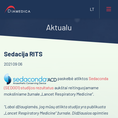
Aktualu
Laboratorinė medicina
Medicininė įranga ir priemonės
Reanimacija ir intensyvi terapija
Sedacija RITS
Farmacija ir maisto pramonė
Pulmonologija ir alergologija
2021 09 06
Veterinarija
Skubi medicininė pagalba
Gyvybės mokslai
paskelbė atliktos
Sedaconda
Akušerija ir ginekologija
(SED001) studijos rezultatus
aukštai reitinguojamame
Mėginių transportavimo sistemos/Laboratorijos
Laborotorinė medicina
moksliniame žurnale „Lancet Respiratory Medicine“.
automatizavimas
Gastroenterologija
Fizioterapinė ir reabilitacinė įranga
"Labai džiaugiamės, jog mūsų atlikta studija yra publikuota
Onkohematologija
„Lancet Respiratory Medicine“ žurnale. Didžiausios apimties